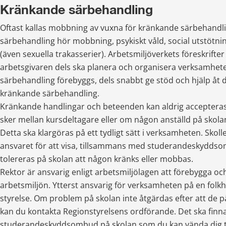
Kränkande särbehandling
Oftast kallas mobbning av vuxna för kränkande särbehandlin
särbehandling hör mobbning, psykiskt våld, social utstötnin
(även sexuella trakasserier). Arbetsmiljöverkets föreskrifter s
arbetsgivaren dels ska planera och organisera verksamhete
särbehandling förebyggs, dels snabbt ge stöd och hjälp åt d
kränkande särbehandling.
Kränkande handlingar och beteenden kan aldrig accepteras
sker mellan kursdeltagare eller om någon anställd på skolan
Detta ska klargöras på ett tydligt sätt i verksamheten. Skoll
ansvaret för att visa, tillsammans med studerandeskyddsom
tolereras på skolan att någon kränks eller mobbas.
Rektor är ansvarig enligt arbetsmiljölagen att förebygga oc
arbetsmiljön. Ytterst ansvarig för verksamheten på en folkh
styrelse. Om problem på skolan inte åtgärdas efter att de på
kan du kontakta Regionstyrelsens ordförande. Det ska finnas
studerandeskyddsombud på skolan som du kan vända dig till