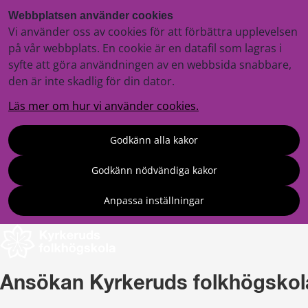
Webbplatsen använder cookies
Vi använder oss av cookies för att förbättra upplevelsen
på vår webbplats. En cookie är en datafil som lagras i
syfte att göra användningen av en webbsida snabbare,
den är inte skadlig för din dator.
Läs mer om hur vi använder cookies.
Godkänn alla kakor
Godkänn nödvändiga kakor
Anpassa inställningar
Ansökan Kyrkeruds folkhögskol