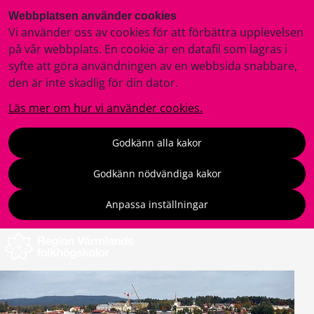
Webbplatsen använder cookies
Vi använder oss av cookies för att förbättra upplevelsen
på vår webbplats. En cookie är en datafil som lagras i
syfte att göra användningen av en webbsida snabbare,
den är inte skadlig för din dator.
Läs mer om hur vi använder cookies.
Godkänn alla kakor
Godkänn nödvändiga kakor
Anpassa inställningar