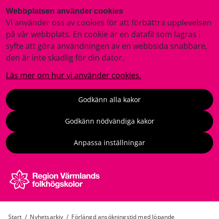
Webbplatsen använder cookies
Vi använder oss av cookies för att förbättra upplevelsen
på vår webbplats. En cookie är en datafil som lagras i
syfte att göra användningen av en webbsida snabbare,
den är inte skadlig för din dator.
Läs mer om hur vi använder cookies.
Godkänn alla kakor
Godkänn nödvändiga kakor
Anpassa inställningar
Start
/
Nyhetsarkiv
/
Förlängd ansökningstid med löpande