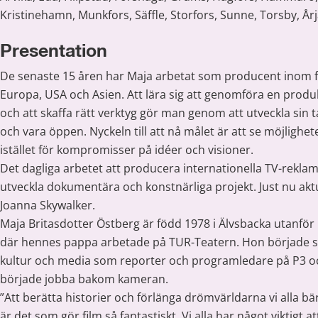
Kristinehamn, Munkfors, Säffle, Storfors, Sunne, Torsby, År
Presentation
De senaste 15 åren har Maja arbetat som producent inom fil
Europa, USA och Asien. Att lära sig att genomföra en produk
och att skaffa rätt verktyg gör man genom att utveckla sin t
och vara öppen. Nyckeln till att nå målet är att se möjligheter
istället för kompromisser på idéer och visioner.
Det dagliga arbetet att producera internationella TV-reklam
utveckla dokumentära och konstnärliga projekt. Just nu akt
Joanna Skywalker.
Maja Britasdotter Östberg är född 1978 i Älvsbacka utanför 
där hennes pappa arbetade på TUR-Teatern. Hon började si
kultur och media som reporter och programledare på P3 oc
började jobba bakom kameran.
”Att berätta historier och förlänga drömvärldarna vi alla bä
är det som gör film så fantastiskt. Vi alla har något viktigt 