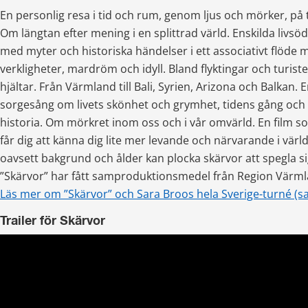
En personlig resa i tid och rum, genom ljus och mörker, på 
Om längtan efter mening i en splittrad värld. Enskilda livs
med myter och historiska händelser i ett associativt flöde me
verkligheter, mardröm och idyll. Bland flyktingar och turist
hjältar. Från Värmland till Bali, Syrien, Arizona och Balkan. E
sorgesång om livets skönhet och grymhet, tidens gång och va
historia. Om mörkret inom oss och i vår omvärld. En film s
får dig att känna dig lite mer levande och närvarande i värld
oavsett bakgrund och ålder kan plocka skärvor att spegla sig
”Skärvor” har fått samproduktionsmedel från Region Värml
Läs mer om ”Skärvor” och Sara Broos hela Sverige-turné (
Trailer för Skärvor