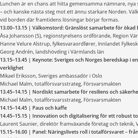
Lunchen är en chans att hitta gemensamma nämnare, nya 
– och kanske nästa steg mot ett ännu starkare Norden. Välk
vid borden där framtidens lösningar börjar formas.
13.00–13.15 | Välkomstord: Gränslöst samarbete för ökad
Åsa Johansson (S), regionstyrelsens ordförande, Region V
Hanne Velure Alstrup, fylkesvaraordfører, Innlandet Fylk
Georg Andrén, landshövding i Värmlands län
13.15–13.45 | Keynote: Sveriges och Norges beredskap i en 
verklighet
Mikael Eriksson, Sveriges ambassadör i Oslo
Michael Malm, totalförsvarsstrateg
, 
Försvarsmakten
13.45–14.15 | Nordiskt samarbete för resiliens och säkerhe
Michael Malm, totalförsvarsstrateg
,
 Försvarsmakten
14.15–14.45 | Paus och kaffe
14.45–15.15 | Innovation och digitalisering för ett robust t
Laurent Saunier, direktör framväxande företag och teknik, 
15.15–16.00 | Panel: Näringslivets roll i totalförsvaret – från s