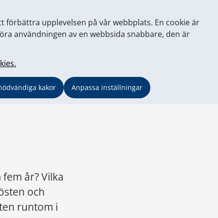
tt förbättra upplevelsen på vår webbplats. En cookie är
tt göra användningen av en webbsida snabbare, den är
kies.
nödvändiga kakor
Anpassa inställningar
 fem år? Vilka 
östen och 
en runtom i 