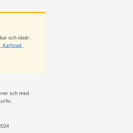
kar och ideér.
Karlstad, 
B.
uner och med 
rliv, 
2024