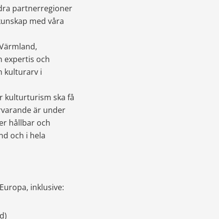
dra partnerregioner 
 kunskap med våra 
 Värmland, 
 expertis och 
 kulturarv i 
 kulturturism ska få 
rvarande är under 
r hållbar och 
d och i hela 
Europa, inklusive:
d)