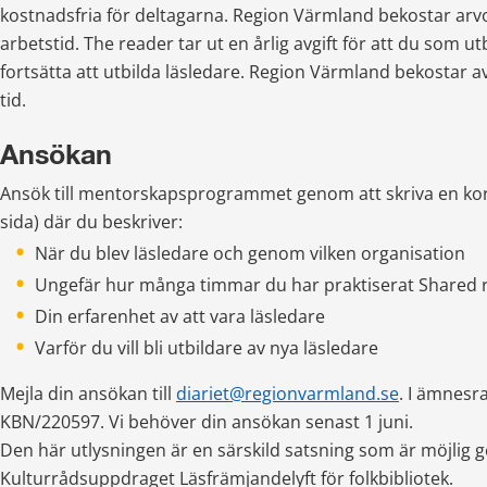
kostnadsfria för deltagarna. Region Värmland bekostar arvo
arbetstid. The reader tar ut en årlig avgift för att du som ut
fortsätta att utbilda läsledare. Region Värmland bekostar av
tid.
Ansökan
Ansök till mentorskapsprogrammet genom att skriva en kort
sida) där du beskriver:
När du blev läsledare och genom vilken organisation
Ungefär hur många timmar du har praktiserat Shared 
Din erfarenhet av att vara läsledare
Varför du vill bli utbildare av nya läsledare
Mejla din ansökan till 
diariet@regionvarmland.se
. I ämnesra
KBN/220597. Vi behöver din ansökan senast 1 juni.
Den här utlysningen är en särskild satsning som är möjlig 
Kulturrådsuppdraget Läsfrämjandelyft för folkbibliotek.