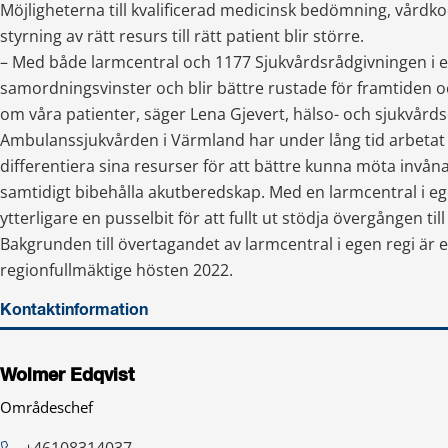
Möjligheterna till kvalificerad medicinsk bedömning, vårdko
styrning av rätt resurs till rätt patient blir större.
– Med både larmcentral och 1177 Sjukvårdsrådgivningen i ege
samordningsvinster och blir bättre rustade för framtiden o
om våra patienter, säger Lena Gjevert, hälso- och sjukvårds
Ambulanssjukvården i Värmland har under lång tid arbetat a
differentiera sina resurser för att bättre kunna möta invån
samtidigt bibehålla akutberedskap. Med en larmcentral i ege
ytterligare en pusselbit för att fullt ut stödja övergången til
Bakgrunden till övertagandet av larmcentral i egen regi är ett 
regionfullmäktige hösten 2022.
Kontaktinformation
Wolmer Edqvist
Områdeschef