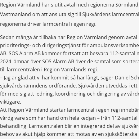
Region Värmland har slutit avtal med regionerna Sörmland,
Västmanland om att ansluta sig till Sjukvårdens larmcentral,
regionerna driver larmcentral i egen regi. 
Sedan många år tillbaka har Region Värmland genom avtal 
prioriterings- och dirigeringstjänst för ambulansverksamhe
AB. SOS Alarm AB kommer fortsatt att besvara 112-samtal m
2024 lämnar över SOS Alarm AB över de samtal som sorter
till larmcentralen i Region Värmlands regi.
– Jag är glad att vi har kommit så här långt, säger Daniel Sch
sjukvårdsnämndens ordförande. Sjukvården utvecklas i ett h
för med sig att ledning, koordinering och dirigering av vården
viktigare.
Att Region Värmland startar larmcentral i egen regi innebär 
vårdgivare som har hand om hela kedjan – från 112-samtal ti
behandling. Larmcentralen blir en integrerad del av sjukvår
behov av akut hjälp kommer att mötas av en sjuksköterska i