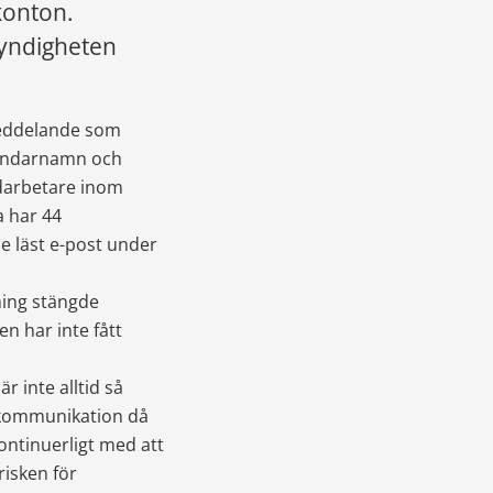
onton. 
yndigheten 
meddelande som 
vändarnamn och 
edarbetare inom 
 har 44 
e läst e-post under 
ing stängde 
 har inte fått 
 inte alltid så 
 kommunikation då 
ontinuerligt med att 
isken för 