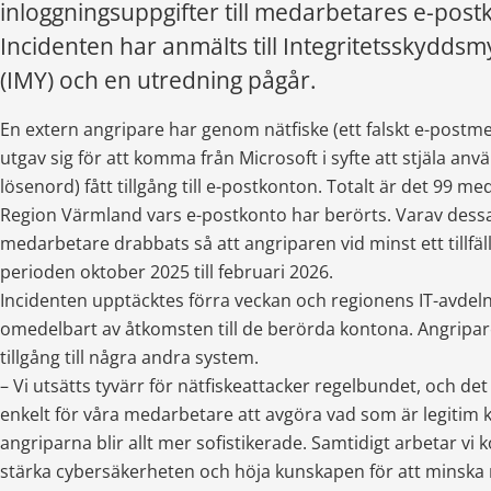
inloggningsuppgifter till medarbetares e-postk
Incidenten har anmälts till Integritetsskyddsm
(IMY) och en utredning pågår.
En extern angripare har genom nätfiske (ett falskt e-post
utgav sig för att komma från Microsoft i syfte att stjäla an
lösenord) fått tillgång till e-postkonton. Totalt är det 99 m
Region Värmland vars e-postkonto har berörts. Varav dessa
medarbetare drabbats så att angriparen vid minst ett tillfäll
perioden oktober 2025 till februari 2026.
Incidenten upptäcktes förra veckan och regionens IT-avdeln
omedelbart av åtkomsten till de berörda kontona. Angriparen
tillgång till några andra system.
– Vi utsätts tyvärr för nätfiskeattacker regelbundet, och det är
enkelt för våra medarbetare att avgöra vad som är legitim
angriparna blir allt mer sofistikerade. Samtidigt arbetar vi k
stärka cybersäkerheten och höja kunskapen för att minska r