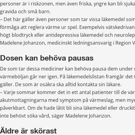
personer är i riskzonen, men även friska, yngre kan bli sjuk
gravida och små barn. 
– Det här gäller även personer som tar vissa läkemedel som
förmåga att reglera värme ur spel. Exempelvis vätskedrivan
högt blodtryck eller antidepressiva läkemedel och neurolept
Madelene Johanzon, medicinskt ledningsansvarig i Region 
Dosen kan behöva pausas
De som tar dessa mediciner kan behöva pausa dem under nå
värmeböljan går ner igen. På läkemedelslistan framgår det t
gäller. De som är osäkra ska alltid kontakta sin läkare. 
– Varje sommar kommer det in ett antal patienter till de vä
akutmottagningarna med symptom på värmeslag, men mycke
påverkbart. Om de hade låtit bli sina läkemedel eller drucki
inte behövt söka vård, säger Madelene Johanzon. 
Äldre är skörast