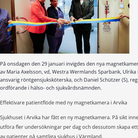
På onsdagen den 29 januari invigdes den nya magnetkamer
av Maria Axelsson, vd, Westra Wermlands Sparbank, Ulrika 
ansvarig röntgensjuksköterska, och Daniel Schützer (S), re
ordförande i hälso- och sjukvårdsnämnden.
Effektivare patientflöde med ny magnetkamera i Arvika
Sjukhuset i Arvika har fått en ny magnetkamera. På sikt inn
utföra fler undersökningar per dag och dessutom skapa ett m
av patienter på samtliga sjukhus i Värmland. 