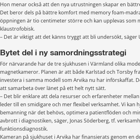
Hon menar också att den nya utrustningen skapar en bättre
Det beror dels på bättre komfort med memory foam-madrass
öppningen är tio centimeter större och kan upplevas som m
klaustrofobisk.
– Det är viktigt att det känns tryggt att bli undersökt, säger 
Bytet del i ny samordningsstrategi
För närvarande har de tre sjukhusen i Värmland olika model
magnetkameror. Planen är att både Karlstad och Torsby fr
investera i samma modell som Arvika nu har införskaffat. De
att samarbeta över länet på ett helt nytt sätt. 
– Det blir enklare att dela resurser och erfarenheter mellan 
leder till en smidigare och mer flexibel verksamhet. Vi kan 
bemanning när det behövs, optimera patientflöden och mini
avbrott i diagnostiken, säger, Jonas Söderberg, tf. verksamhe
funktionsdiagnostik.
Kameran på sjukhuset i Arvika har finansierats genom en d