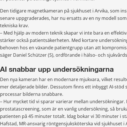
Den tidigare magnetkameran på sjukhuset i Arvika, som inst
senare uppgraderades, har nu ersatts av en ny modell som
tekniska krav.
– Med hjälp av modern teknik skapar vi inte bara en effektiva
stärker också patientsäkerheten. Med kortare undersökning
behoven hos en växande patientgrupp utan att kompromissa
säger Daniel Schützer (S), ordförande i hälso- och sjukvå
AI snabbar upp undersökningarna
Den nya kameran har en modernare mjukvara, vilket resulte
mer detaljerade bilder. Dessutom finns ett inbyggt AI-stöd
processar bilderna snabbare.
– Hur mycket tid vi sparar varierar mellan undersökningar. M
prostatascreening, som är en vanlig undersökning, så bruka
patienten på 45 minuter totalt. Idag bokar vi 30 minuter i stäl
Hafstad, MR-ansvarig röntgensjuksköterska vid sjukhuset i A