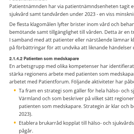
Patientnämnden har via patientnämndsenheten tagit em
sjukvård samt tandvården under 2023 - en viss minskning
De flesta klagomålen lyfter brister inom vård och beha
bemötande samt tillgänglighet till vården. Detta är en t
I samband med att patienter eller närstående lämnar kla
på förbättringar för att undvika att liknande händelser
2.1.4.2 Patienten som medskapare
En arbetsgrupp med olika kompetenser har identifierat be
stärka regionens arbete med patienten som medskapare
arbetet med Patientforum. Följande aktiviteter har påb
Ta fram en strategi som gäller för hela hälso- och s
Värmland och som beskriver på vilket sätt regione
patienten som medskapare. Strategin är klar och b
2023).
Etablera brukarråd kopplat till hälso- och sjukvård
pågår.