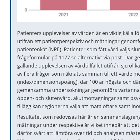
Patienters upplevelser av vården är en viktig källa fö
utifrån ett patientperspektiv och mätningar genomfö
patientenkät (NPE). Patienter som fått vård väljs slum
frågeformulär på 1177.se alternativt via post. Där ge
gällande upplevelsen av vårdtillfället utifrån sju ol
av flera frågor som räknats samman till ett värde me
(index/dimensionspoäng), där 100 är högsta och därm
gemensamma undersökningar genomförs vartannat 
öppen- och slutenvård, akutmottagningar samt psykia
tillägg kan regionerna välja att mäta oftare samt in
Resultatet som redovisas här är en sammanslagning a
mätningar under respektive år vilket innebär att det
därför svårt att jämföra över tid och analysen måste