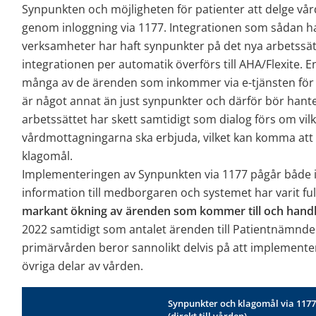
Synpunkten och möjligheten för patienter att delge vå
genom inloggning via 1177. Integrationen som sådan har
verksamheter har haft synpunkter på det nya arbetssä
integrationen per automatik överförs till AHA/Flexite.
många av de ärenden som inkommer via e-tjänsten för 
är något annat än just synpunkter och därför bör hanter
arbetssättet har skett samtidigt som dialog förs om vilk
vårdmottagningarna ska erbjuda, vilket kan komma att 
klagomål.
Implementeringen av Synpunkten via 1177 pågår både in
information till medborgaren och systemet har varit full
markant ökning av ärenden som kommer till och handl
2022 samtidigt som antalet ärenden till Patientnämnd
primärvården beror sannolikt delvis på att implementer
övriga delar av vården.
Synpunkter
Synpunkter och klagomål via 1177
och
klagomål