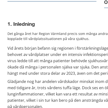
O
1. Inledning
Det gånga året har Region Värmland precis som många andra r
kopplade till vårdplatssituationen på våra sjukhus.
Vid årets början befann sig regionen i förstärkningsläge 
behovet av vårdplatser under en intensiv infektionsperi
virus ledde till att många patienter behövde sjukhusvå
ökade då många i personalen själva var sjuka. Den anst
hängt med under stora delar av 2023, även om det perio
Glädjande nog har andelen vårdskador minskat inom de
med tidigare år, trots vårdens tuffa läge. Dock ses en
lunginflammationer, vilket kan vara ett resultat av mins
patienter, vilket i sin tur kan bero på den ansträngda v
på vårdpersonalen.