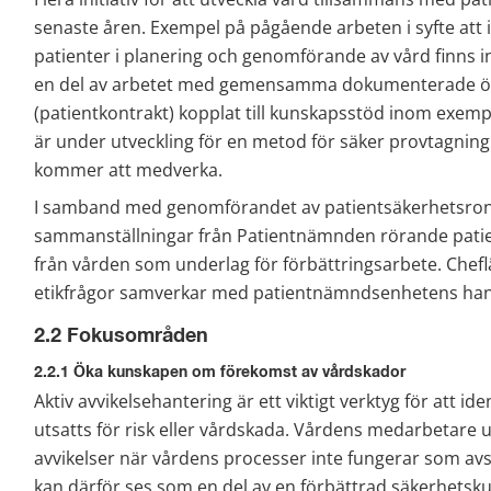
senaste åren. Exempel på pågående arbeten i syfte att
patienter i planering och genomförande av vård finns
en del av arbetet med gemensamma dokumenterade ö
(patientkontrakt) kopplat till kunskapsstöd inom exempelv
är under utveckling för en metod för säker provtagning
kommer att medverka.
I samband med genomförandet av patientsäkerhetsrond
sammanställningar från Patientnämnden rörande patie
från vården som underlag för förbättringsarbete. Cheflä
etikfrågor samverkar med patientnämndsenhetens han
2.2 Fokusområden
2.2.1 Öka kunskapen om förekomst av vårdskador
Aktiv avvikelsehantering är ett viktigt verktyg för att ide
utsatts för risk eller vårdskada. Vårdens medarbetare up
avvikelser när vårdens processer inte fungerar som avse
kan därför ses som en del av en förbättrad säkerhetskult