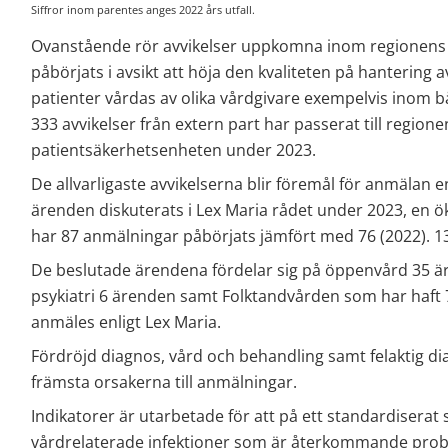
Siffror inom parentes anges 2022 års utfall.
Ovanstående rör avvikelser uppkomna inom regionens vå
påbörjats i avsikt att höja den kvaliteten på hantering 
patienter vårdas av olika vårdgivare exempelvis inom 
333 avvikelser från extern part har passerat till region
patientsäkerhetsenheten under 2023.
De allvarligaste avvikelserna blir föremål för anmälan en
ärenden diskuterats i Lex Maria rådet under 2023, en ök
har 87 anmälningar påbörjats jämfört med 76 (2022). 1
De beslutade ärendena fördelar sig på öppenvård 35 är
psykiatri 6 ärenden samt Folktandvården som har haft 7
anmäles enligt Lex Maria.
Fördröjd diagnos, vård och behandling samt felaktig di
främsta orsakerna till anmälningar.
Indikatorer är utarbetade för att på ett standardiserat 
vårdrelaterade infektioner som är återkommande pr