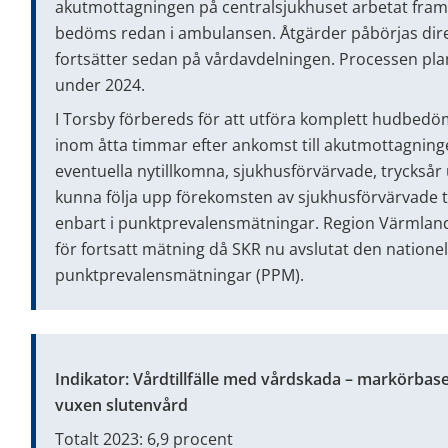
akutmottagningen på centralsjukhuset arbetat fram e
bedöms redan i ambulansen. Åtgärder påbörjas dir
fortsätter sedan på vårdavdelningen. Processen pla
under 2024.
I Torsby förbereds för att utföra komplett hudbedöm
inom åtta timmar efter ankomst till akutmottagningen.
eventuella nytillkomna, sjukhusförvärvade, trycksår un
kunna följa upp förekomsten av sjukhusförvärvade tr
enbart i punktprevalensmätningar. Region Värmland a
för fortsatt mätning då SKR nu avslutat den nationel
punktprevalensmätningar (PPM).
Indikator: Vårdtillfälle med vårdskada – markörbas
vuxen slutenvård
Totalt 2023: 6,9 procent