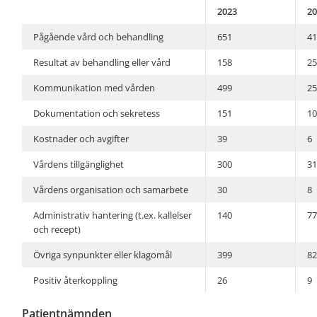
2023
20
Pågående vård och behandling
651
41
Resultat av behandling eller vård
158
25
Kommunikation med vården
499
25
Dokumentation och sekretess
151
10
Kostnader och avgifter
39
6
Vårdens tillgänglighet
300
31
Vårdens organisation och samarbete
30
8
Administrativ hantering (t.ex. kallelser
140
77
och recept)
Övriga synpunkter eller klagomål
399
82
Positiv återkoppling
26
9
Patientnämnden