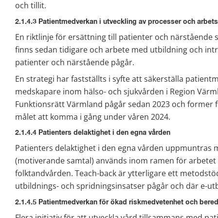
och tillit.
2.1.4.3 Patientmedverkan i utveckling av processer och arbets
En riktlinje för ersättning till patienter och närståend
finns sedan tidigare och arbete med utbildning och in
patienter och närstående pågår.
En strategi har fastställts i syfte att säkerställa patien
medskapare inom hälso- och sjukvården i Region Värm
Funktionsrätt Värmland pågår sedan 2023 och former f
målet att komma i gång under våren 2024.
2.1.4.4 Patienters delaktighet i den egna vården
Patienters delaktighet i den egna vården uppmuntras m
(motiverande samtal) används inom ramen för arbetet
folktandvården. Teach-back är ytterligare ett metodstöd
utbildnings- och spridningsinsatser pågår och där e-ut
2.1.4.5 Patientmedverkan för ökad riskmedvetenhet och bere
Flera initiativ för att utveckla vård tillsammans med pa