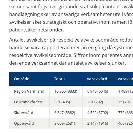
Gemensamt följs övergripande statistik på antalet avvi
handläggning sker av ansvariga verksamheter ute i vårde
avvikelser sker strategiskt och operativt inom ramen fö
patientsäkerhetsronder.
Antalet avvikelser på respektive avvikelseområde redo
händelse vara rapporterad mer än en gång då systemet 
respektive avvikelseområde. Siffror inom parentes anges
den enda verksamhet där antalet avvikelser sjunker.
Avvikelser
Område
Totalt
varav vård
varav a
Region Värmland
10 305 (8833)
6 940 (6046)
1 489 (1
Folktandvården
331 (435)
201 (292)
75 (79)
Slutenvård
6 347 (5382)
4 522 (3792)
772 (668
Öppenvård
3 069 (2631)
2 147 (1916)
466 (326