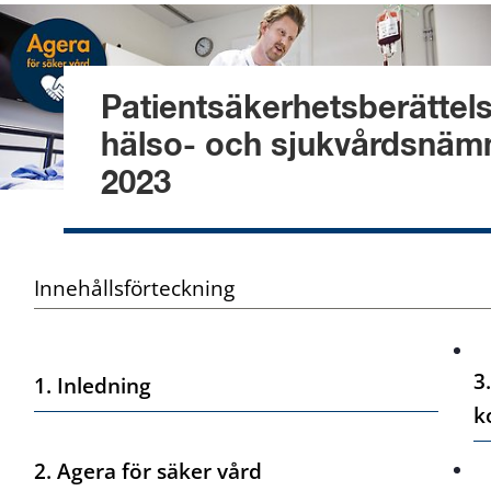
Patientsäkerhetsberättelse
hälso- och sjukvårdsnämn
2023
Innehållsförteckning
3
1. Inledning
k
2. Agera för säker vård