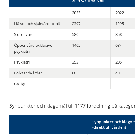
(direkt till vården)
2023
2022
Hälso- och sjukvård totalt
2397
1295
Slutenvård
580
358
Öppenvård exklusive
1402
684
psykiatri
Psykiatri
353
205
Folktandvården
60
48
Övrigt
Synpunkter och klagomål till 1177 fördelning på kategor
Synpunkter
Synpunkter och klagom
per
kategori.
(direkt till vården)