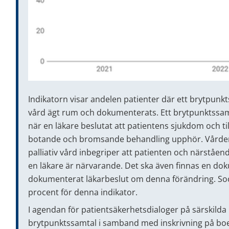
Indikatorn visar andelen patienter där ett brytpunkts
vård ägt rum och dokumenterats. Ett brytpunktssam
när en läkare beslutat att patientens sjukdom och til
botande och bromsande behandling upphör. Vården öv
palliativ vård inbegriper att patienten och närstående
en läkare är närvarande. Det ska även finnas en d
dokumenterat läkarbeslut om denna förändring. Soci
procent för denna indikator.
I agendan för patientsäkerhetsdialoger på särskilda
brytpunktssamtal i samband med inskrivning på boen