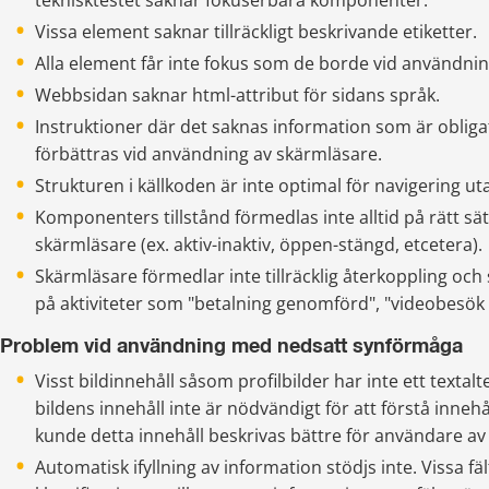
teknisktestet saknar fokuserbara komponenter.
Vissa element saknar tillräckligt beskrivande etiketter.
Alla element får inte fokus som de borde vid användni
Webbsidan saknar html-attribut för sidans språk.
Instruktioner där det saknas information som är obligator
förbättras vid användning av skärmläsare.
Strukturen i källkoden är inte optimal för navigering 
Komponenters tillstånd förmedlas inte alltid på rätt sä
skärmläsare (ex. aktiv-inaktiv, öppen-stängd, etcetera).
Skärmläsare förmedlar inte tillräcklig återkoppling oc
på aktiviteter som "betalning genomförd", "videobesök 
Problem vid användning med nedsatt synförmåga
Visst bildinnehåll såsom profilbilder har inte ett textalte
bildens innehåll inte är nödvändigt för att förstå innehå
kunde detta innehåll beskrivas bättre för användare av
Automatisk ifyllning av information stödjs inte. Vissa fäl