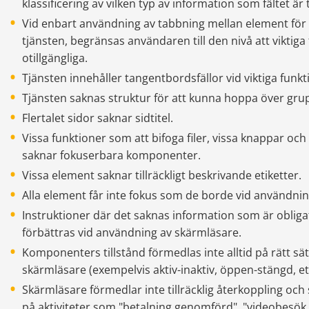
klassificering av vilken typ av information som fältet är ti
Vid enbart användning av tabbning mellan element för a
tjänsten, begränsas användaren till den nivå att viktiga f
otillgängliga.
Tjänsten innehåller tangentbordsfällor vid viktiga funkt
Tjänsten saknas struktur för att kunna hoppa över grup
Flertalet sidor saknar sidtitel.
Vissa funktioner som att bifoga filer, vissa knappar och 
saknar fokuserbara komponenter.
Vissa element saknar tillräckligt beskrivande etiketter.
Alla element får inte fokus som de borde vid användni
Instruktioner där det saknas information som är obligator
förbättras vid användning av skärmläsare.
Komponenters tillstånd förmedlas inte alltid på rätt sä
skärmläsare (exempelvis aktiv-inaktiv, öppen-stängd, et
Skärmläsare förmedlar inte tillräcklig återkoppling oc
på aktiviteter som "betalning genomförd", "videobesök 