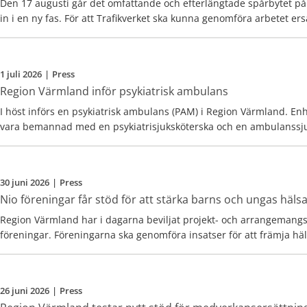
Den 17 augusti går det omfattande och efterlängtade spårbytet p
in i en ny fas. För att Trafikverket ska kunna genomföra arbetet er
Torsby och Sunne med buss under perioden 17 augusti till 19 okto
1 juli 2026
|
Press
Region Värmland inför psykiatrisk ambulans
I höst införs en psykiatrisk ambulans (PAM) i Region Värmland. E
vara bemannad med en psykiatrisjuksköterska och en ambulanssj
åka på larm om psykisk ohälsa.
30 juni 2026
|
Press
Nio föreningar får stöd för att stärka barns och ungas häls
Region Värmland har i dagarna beviljat projekt- och arrangemangsb
föreningar. Föreningarna ska genomföra insatser för att främja hä
unga i Värmland.
26 juni 2026
|
Press