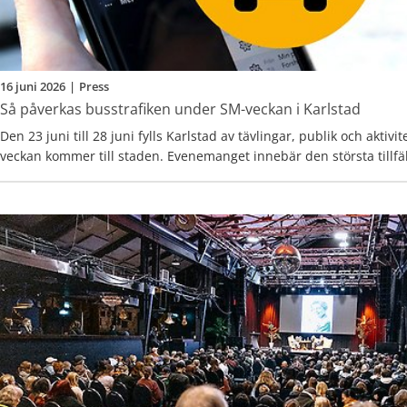
16 juni 2026
|
Press
Så påverkas busstrafiken under SM-veckan i Karlstad
Den 23 juni till 28 juni fylls Karlstad av tävlingar, publik och aktivi
veckan kommer till staden. Evenemanget innebär den största tillfäl
trafikomläggningen som Värmlandstrafik hittills genomfört i centra
Arbetet med att hitta smidiga och trafiksäkra lösningar har pågått 
och nu är allt redo inför tävlingsveckan.