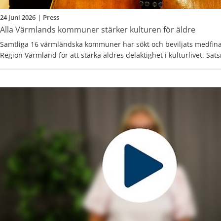
24 juni 2026
|
Press
Alla Värmlands kommuner stärker kulturen för äldre
Samtliga 16 värmländska kommuner har sökt och beviljats medfina
Region Värmland för att stärka äldres delaktighet i kulturlivet. Satsn
personer som har stöd av äldreomsorgen och spänner från körsång 
resor för att uppleva länets kulturinstitutioner.