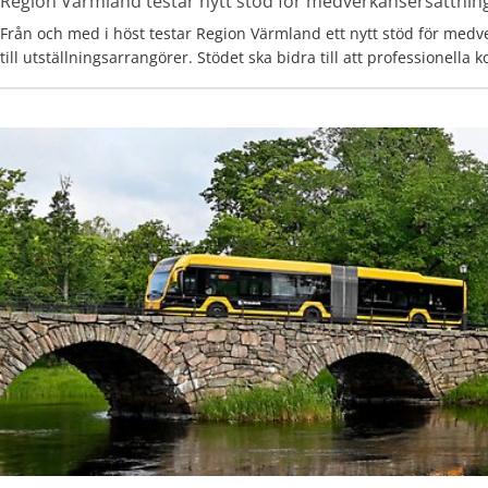
Region Värmland testar nytt stöd för medverkansersättnin
Från och med i höst testar Region Värmland ett nytt stöd för medv
till utställningsarrangörer. Stödet ska bidra till att professionella 
konsthantverkare får ersättning enligt MU-avtalet och därmed stä
ekonomiska villkor. Samtidigt ökar möjligheterna för fler utställni
med samtidskonst i hela länet.