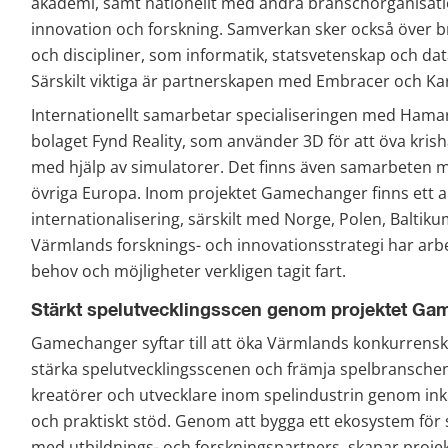
akademi, samt nationellt med andra branschorganisatio
innovation och forskning. Samverkan sker också över b
och discipliner, som informatik, statsvetenskap och data
Särskilt viktiga är partnerskapen med Embracer och Kar
Internationellt samarbetar specialiseringen med Hamar
bolaget Fynd Reality, som använder 3D för att öva kris
med hjälp av simulatorer. Det finns även samarbeten me
övriga Europa. Inom projektet Gamechanger finns ett a
internationalisering, särskilt med Norge, Polen, Baltikum
Värmlands forsknings- och innovationsstrategi har arb
behov och möjligheter verkligen tagit fart.
Stärkt spelutvecklingsscen genom projektet G
Gamechanger syftar till att öka Värmlands konkurrenskra
stärka spelutvecklingsscenen och främja spelbranschen.
kreatörer och utvecklare inom spelindustrin genom inku
och praktiskt stöd. Genom att bygga ett ekosystem för 
med utbildnings- och forskningspartners, skapar projek