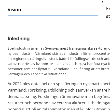
F
Vision
s
Inledning 
Spelindustrin är en av Sveriges mest framgångsrika sektorer o
ny basindustri. I Värmland står spelindustrin för en procent 
än regionens näringsliv i stort, både i förädlingsvärde och anta
varav 10 drivs av kvinnor. Mellan 2022 och 2024 har åtta nya fö
personer som har flyttat till Värmland. Spelifiering är ett br
vardagen och i specifika situationer.
År 2022 blev dataspel och spelifiering en ny smart specia
Värmland. Forskning, utbildning och samverkan är tre h
denna satsning. Forskningen är innovativ men begränsa
resurser och beroende av externa aktörer. Utbildningar
potential att bli en talangmotor men står inför utmaning