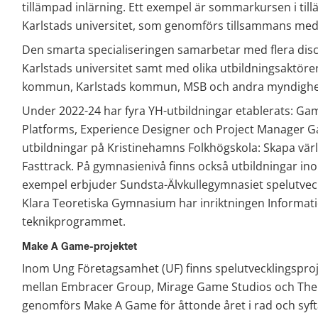
tillämpad inlärning. Ett exempel är sommarkursen i till
Karlstads universitet, som genomförs tillsammans med
Den smarta specialiseringen samarbetar med flera disci
Karlstads universitet samt med olika utbildningsaktörer
kommun, Karlstads kommun, MSB och andra myndighe
Under 2022-24 har fyra YH-utbildningar etablerats: G
Platforms, Experience Designer och Project Manager Ga
utbildningar på Kristinehamns Folkhögskola: Skapa värl
Fasttrack. På gymnasienivå finns också utbildningar inom 
exempel erbjuder Sundsta-Älvkullegymnasiet spelutvec
Klara Teoretiska Gymnasium har inriktningen Informati
teknikprogrammet.
Make A Game-projektet
Inom Ung Företagsamhet (UF) finns spelutvecklingspro
mellan Embracer Group, Mirage Game Studios och The G
genomförs Make A Game för åttonde året i rad och syftar t