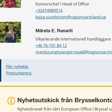
Kontorschef / Head of Office
+32474989514
kajsa.sundstrom@regionvarmland.se
Märeta E. Raswill
Vikarierande internationell handläggare /
+46 76-101 84 12
mareta.englspergerraswill@regionvarml
Fler nyheter
Prenumerera
Nyhetsutskick från Brysselkont
Nyhetsbrevet från vårt European Office i Bryssel s