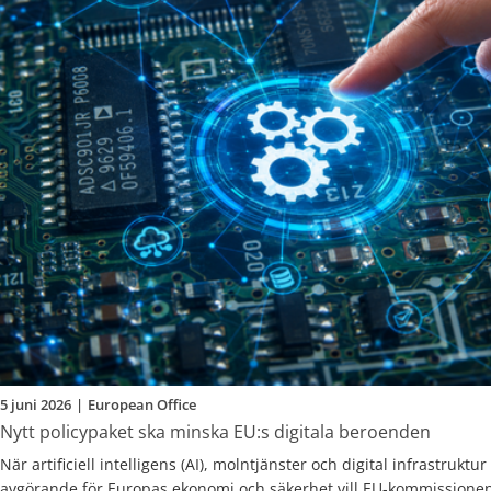
5 juni 2026
|
European Office
Nytt policypaket ska minska EU:s digitala beroenden
När artificiell intelligens (AI), molntjänster och digital infrastruktur 
avgörande för Europas ekonomi och säkerhet vill EU-kommissione