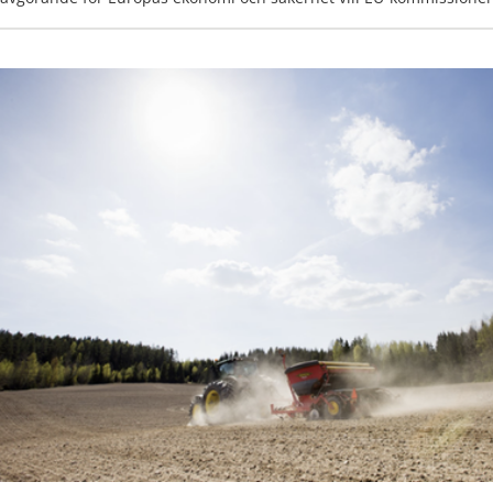
beroendet av aktörer utanför unionen. Det nya policypaketet samlar 
som ska stärka Europas teknologiska suveränitet – från halvledare
till öppen källkod och smartare energisystem.