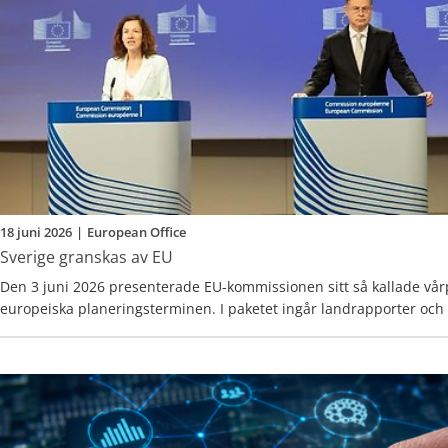
18 juni 2026
|
European Office
Sverige granskas av EU
Den 3 juni 2026 presenterade EU-kommissionen sitt så kallade vå
europeiska planeringsterminen. I paketet ingår landrapporter och f
landsspecifika rekommendationer för medlemsstaterna, som till
samlad bild av det ekonomiska och sociala läget i EU – och vilka r
behövs framåt.