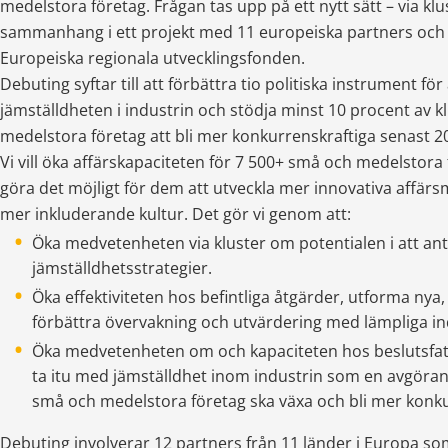
medelstora företag. Frågan tas upp på ett nytt sätt – via kluste
sammanhang i ett projekt med 11 europeiska partners och f
Europeiska regionala utvecklingsfonden.
Debuting syftar till att förbättra tio politiska instrument för 
jämställdheten i industrin och stödja minst 10 procent av k
medelstora företag att bli mer konkurrenskraftiga senast 2
Vi vill öka affärskapaciteten för 7 500+ små och medelstora
göra det möjligt för dem att utveckla mer innovativa affär
mer inkluderande kultur. Det gör vi genom att:
Öka medvetenheten via kluster om potentialen i att ant
jämställdhetsstrategier.
Öka effektiviteten hos befintliga åtgärder, utforma nya,
förbättra övervakning och utvärdering med lämpliga in
Öka medvetenheten om och kapaciteten hos beslutsfatta
ta itu med jämställdhet inom industrin som en avgörande
små och medelstora företag ska växa och bli mer konku
Debuting involverar 12 partners från 11 länder i Europa som