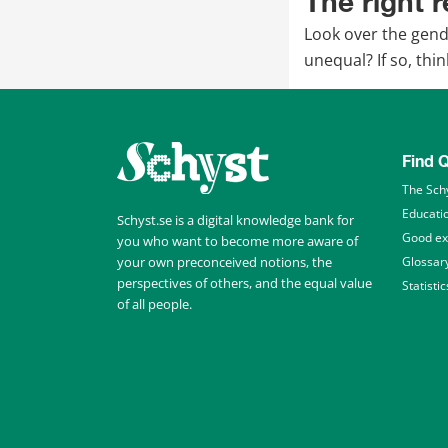
The right 
Look over the gende
unequal? If so, th
Find Q
The Sch
Educati
Schyst.se is a digital knowledge bank for 
Good e
you who want to become more aware of 
your own preconceived notions, the 
Glossar
perspectives of others, and the equal value 
Statistic
of all people.