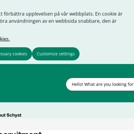
tt förbättra upplevelsen på vår webbplats. En cookie är
tt göra användningen av en webbsida snabbare, den är
kies.
ssary cookies
Customize settings
Search
ut Schyst