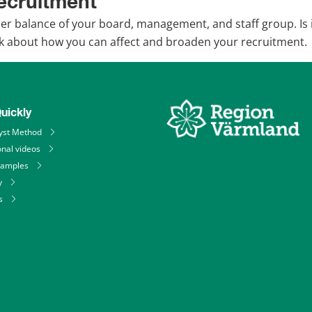
recruitment
r balance of your board, management, and staff group. Is i
ink about how you can affect and broaden your recruitment.
uickly
yst Method
onal videos
xamples
y
s