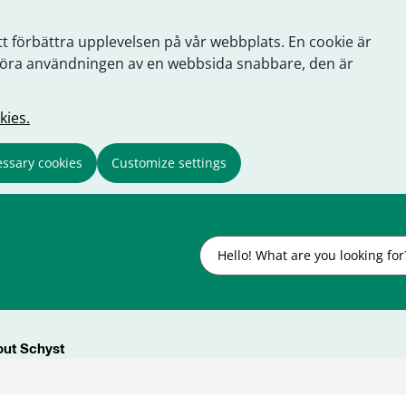
tt förbättra upplevelsen på vår webbplats. En cookie är
tt göra användningen av en webbsida snabbare, den är
kies.
ssary cookies
Customize settings
Search
ut Schyst