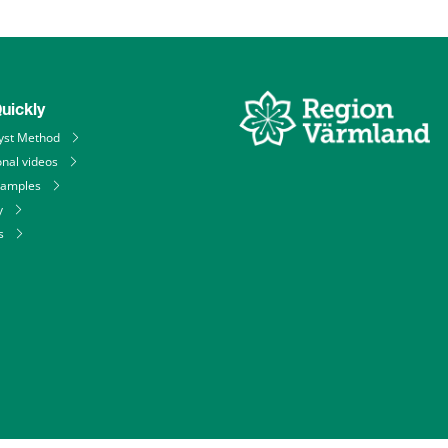
uickly
yst Method
onal videos
xamples
y
s