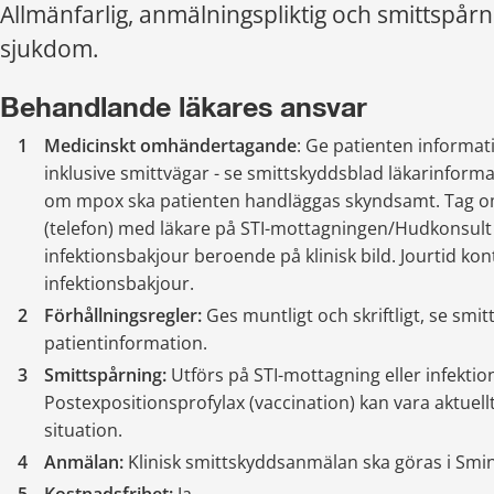
Allmänfarlig, anmälningspliktig och smittspårni
sjukdom.
Behandlande läkares ansvar
Medicinskt omhändertagande
: Ge patienten informa
inklusive smittvägar - se smittskyddsblad läkarinforma
om mpox ska patienten handläggas skyndsamt. Tag o
(telefon) med läkare på STI-mottagningen/Hudkonsult C
infektionsbakjour beroende på klinisk bild. Jourtid kon
infektionsbakjour.
Förhållningsregler: 
Ges muntligt och skriftligt, se smit
patientinformation.
Smittspårning:
 Utförs på STI-mottagning eller infektions
Postexpositionsprofylax (vaccination) kan vara aktuell
situation.
Anmälan: 
Klinisk smittskyddsanmälan ska göras i Smin