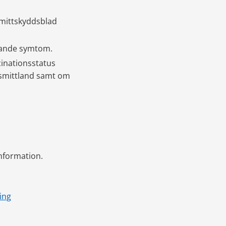
smittskyddsblad 
knande symtom.
inationsstatus 
 smittland samt om 
information.
ing