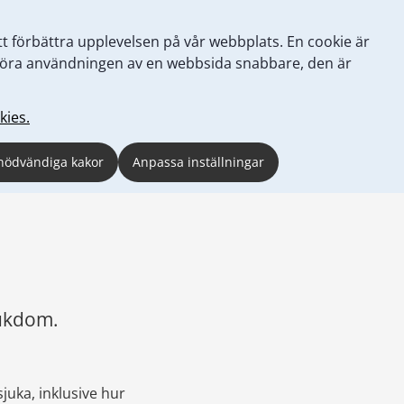
tt förbättra upplevelsen på vår webbplats. En cookie är
tt göra användningen av en webbsida snabbare, den är
kies.
nödvändiga kakor
Anpassa inställningar
jukdom.
uka, inklusive hur 