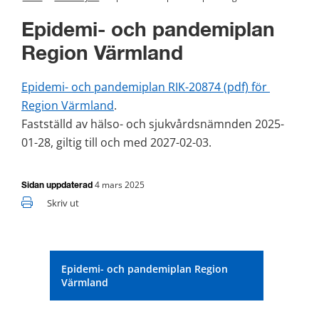
Epidemi- och pandemiplan 
Region Värmland
Epidemi- och pandemiplan RIK-20874 (pdf) för 
pdf, 834 kB.
Region Värmland
. 
Fastställd av hälso- och sjukvårdsnämnden 2025-
01-28, giltig till och med 2027-02-03.
4 mars 2025
Sidan uppdaterad
Skriv ut
Epidemi- och pandemiplan Region
Värmland