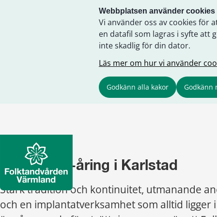
Webbplatsen använder cookies
Vi använder oss av cookies för a
en datafil som lagras i syfte a
inte skadlig för din dator.
Läs mer om hur vi använder coo
Godkänn alla kakor
Godkänn 
En pigg 60-åring i Karlstad
Stark tradition och kontinuitet, utmanande ano
och en implantatverksamhet som alltid ligger i