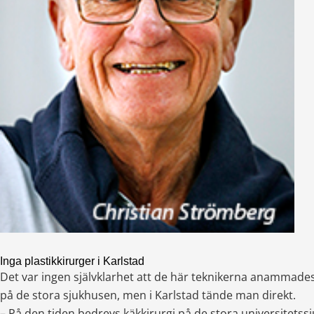
Inga plastikkirurger i Karlstad
Det var ingen självklarhet att de här teknikerna anammades
på de stora sjukhusen, men i Karlstad tände man direkt.
– På den tiden bedrevs käkkirurgi på de stora universitetss