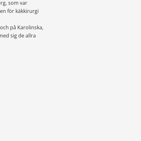
rg, som var 
en för käkkirurgi 
ch på Karolinska, 
d sig de allra 