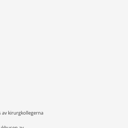
 av kirurgkollegerna 
jukhusen av 