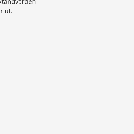
lktandvården 
r ut.