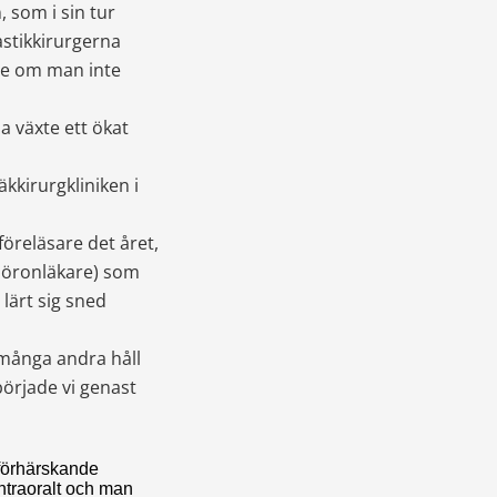
som i sin tur 
tikkirurgerna 
te om man inte 
 växte ett ökat 
kirurgkliniken i 
reläsare det året, 
 öronläkare) som 
lärt sig sned 
 många andra håll 
örjade vi genast 
 förhärskande
ntraoralt och man