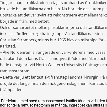
Tidigare hade trafikskadorna tagits omhand av öronkliniken, 
brukade be tandläkarna om hjälp. Nu började dessutom plas
upptäcka att det var svårt att rekonstruera ett mellanansik
började inifrån, med bettet.
Och ur samarbetet mellan plastikkirurgerna och tandläkarna
intresse för fler kirurgiska ingrepp från tandläkarnas sida.
Christian Strömberg minns hur 1965 blev en milstolpe för käk
Karlstad.
– Åke Nordenram arrangerade en vårkonferens med vassa fö
och bland dem fanns Claes Lundqvist (både tandläkare och
hade tjänstgjort vid North Western University i Chicago och 
ramusosteotomi .
– Detta var ju ett fantastiskt framsteg i anomalikirurgin! På
dröjde det länge innan den fick genomslag, men i Karlstad b
tillämpa den.
–
Fördelarna med sned ramusosteotomi istället för den vid tiden
horisontella ramusosteotomin är många. Ingreppet kan utföras i