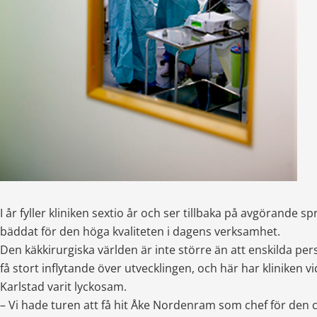
I år fyller kliniken sextio år och ser tillbaka på avgörande s
bäddat för den höga kvaliteten i dagens verksamhet.
Den käkkirurgiska världen är inte större än att enskilda per
få stort inflytande över utvecklingen, och här har kliniken vid
Karlstad varit lyckosam.
– Vi hade turen att få hit Åke Nordenram som chef för den ce