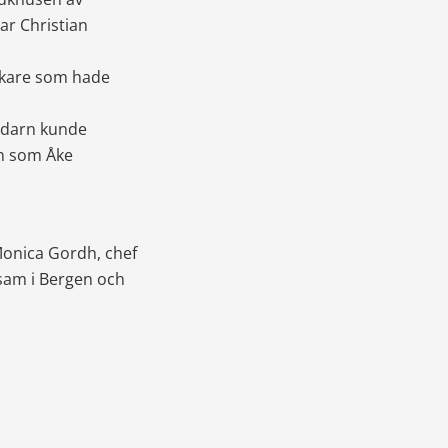
ar Christian 
kare som hade 
adarn kunde 
n som Åke 
Monica Gordh, chef 
sam i Bergen och 