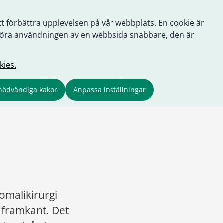
tt förbättra upplevelsen på vår webbplats. En cookie är
tt göra användningen av en webbsida snabbare, den är
kies.
nödvändiga kakor
Anpassa inställningar
malikirurgi 
 framkant. Det 