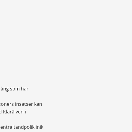
prång som har 
soners insatser kan 
 Klarälven i 
ntraltandpoliklinik 