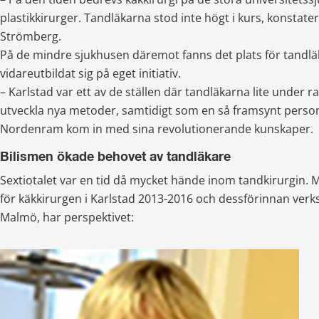
plastikkirurger. Tandläkarna stod inte högt i kurs, konstater
Strömberg.
På de mindre sjukhusen däremot fanns det plats för tandlä
vidareutbildat sig på eget initiativ.
– Karlstad var ett av de ställen där tandläkarna lite under r
utveckla nya metoder, samtidigt som en så framsynt perso
Nordenram kom in med sina revolutionerande kunskaper.
Bilismen ökade behovet av tandläkare
Sextiotalet var en tid då mycket hände inom tandkirurgin. 
för käkkirurgen i Karlstad 2013-2016 och dessförinnan verk
Malmö, har perspektivet: