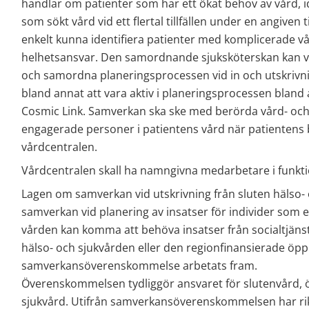
handlar om patienter som har ett ökat behov av vård, id
som sökt vård vid ett flertal tillfällen under en angiven 
enkelt kunna identifiera patienter med komplicerade v
helhetsansvar. Den samordnande sjuksköterskan kan va
och samordna planeringsprocessen vid in och utskrivnin
bland annat att vara aktiv i planeringsprocessen bland
Cosmic Link. Samverkan ska ske med berörda vård- och
engagerade personer i patientens vård när patientens b
vårdcentralen.
Vårdcentralen skall ha namngivna medarbetare i funk
Lagen om samverkan vid utskrivning från sluten hälso- 
samverkan vid planering av insatser för individer som eft
vården kan komma att behöva insatser från socialtjäns
hälso- och sjukvården eller den regionfinansierade öpp
samverkansöverenskommelse arbetats fram.
Överenskommelsen tydliggör ansvaret för slutenvård,
sjukvård. Utifrån samverkansöverenskommelsen har rikt