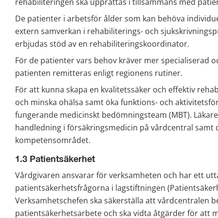
rehabiliteringen ska upprättas i tillsammans med pati
De patienter i arbetsför ålder som kan behöva individue
extern samverkan i rehabiliterings- och sjukskrivningspr
erbjudas stöd av en rehabiliteringskoordinator.
För de patienter vars behov kräver mer specialiserad oc
patienten remitteras enligt regionens rutiner.
För att kunna skapa en kvalitetssäker och effektiv rehab
och minska ohälsa samt öka funktions- och aktivitetsför
fungerande medicinskt bedömningsteam (MBT). Läkare u
handledning i försäkringsmedicin på vårdcentral samt d
kompetensområdet.
1.3 Patientsäkerhet
Vårdgivaren ansvarar för verksamheten och har ett uttal
patientsäkerhetsfrågorna i lagstiftningen (Patientsäker
Verksamhetschefen ska säkerställa att vårdcentralen bed
patientsäkerhetsarbete och ska vidta åtgärder för att m