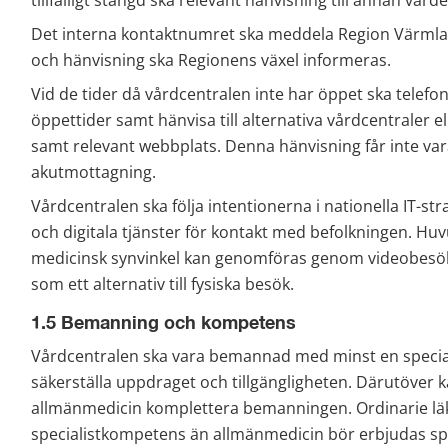
Det interna kontaktnumret ska meddela Region Värmlan
och hänvisning ska Regionens växel informeras.
Vid de tider då vårdcentralen inte har öppet ska telefo
öppettider samt hänvisa till alternativa vårdcentraler elle
samt relevant webbplats. Denna hänvisning får inte vara t
akutmottagning.
Vårdcentralen ska följa intentionerna i nationella IT-stra
och digitala tjänster för kontakt med befolkningen. Hu
medicinsk synvinkel kan genomföras genom videobesök s
som ett alternativ till fysiska besök.
1.5 Bemanning och kompetens
Vårdcentralen ska vara bemannad med minst en specialis
säkerställa uppdraget och tillgängligheten. Därutöver k
allmänmedicin komplettera bemanningen. Ordinarie lä
specialistkompetens än allmänmedicin bör erbjudas spe