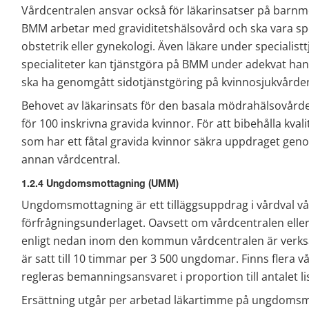
Vårdcentralen ansvar också för läkarinsatser på barn
BMM arbetar med graviditetshälsovård och ska vara spe
obstetrik eller gynekologi. Även läkare under specialis
specialiteter kan tjänstgöra på BMM under adekvat hand
ska ha genomgått sidotjänstgöring på kvinnosjukvården
Behovet av läkarinsats för den basala mödrahälsovården
för 100 inskrivna gravida kvinnor. För att bibehålla kva
som har ett fåtal gravida kvinnor säkra uppdraget geno
annan vårdcentral.
1.2.4 Ungdomsmottagning (UMM)
Ungdomsmottagning är ett tilläggsuppdrag i vårdval vård
förfrågningsunderlaget. Oavsett om vårdcentralen eller
enligt nedan inom den kommun vårdcentralen är verks
är satt till 10 timmar per 3 500 ungdomar. Finns fler
regleras bemanningsansvaret i proportion till antalet 
Ersättning utgår per arbetad läkartimme på ungdoms