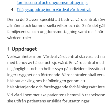
familjecentral och ungdomsmottagning.
Tilläggsuppdrag inom vårdval vårdcentral.
Denna del 2 avser specifikt att bedriva vårdcentral, i övri
allmänna och kommersiella villkor och del 3 när det gäl
familjecentral och ungdomsmottagning samt del 4 när de
vårdcentraler.
1 Uppdraget
Verksamheter inom Vårdval vårdcentral ska vara ett nat
med behov av hälso- och sjukvård. En vårdcentral med go
tillgänglighet och en helhetssyn på individens livssituat
inger trygghet och förtroende. Vårdcentralen skall verka
hälsoutveckling hos befolkningen genom ett
hälsofrämjande och förebyggande förhållningssätt integ
Vid vård i hemmet ska patientens hemmiljö respekteras
ske utifrån patientens enskilda förutsättningar.