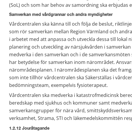
(SoL) och som har behov av samordning ska erbjudas en
Samverkan med vårdgrannar och andra myndigheter
Vårdcentralen ska känna till och följa de beslut, riktlin
som rör samverkan mellan Region Värmland och andra 
i arbetet med att anpassa och utveckla dessa till lokal ni
planering och utveckling av närsjukvården i samverk
medverka i den samverkan och i de samverkansmöten s
har betydelse för samverkan inom närområdet. Ansvarsf
närområdesplanen. I närområdesplanen ska det framg
som inte tillhör vårdcentralen ska Säkerställas i vårdce
bedömningsteam, exempelvis fysioterapeut.
Vårdcentralen ska medverka i katastrofmedicinsk bered
beredskap med sjukhus och kommuner samt medverka oc
samverkansgrupper för nära vård, smittskyddsverksamh
verksamhet, Strama, STI och läkemedelskommittén resp
1.2.12 Jouråtagande