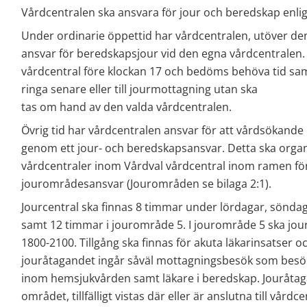
Vårdcentralen ska ansvara för jour och beredskap enlig
Under ordinarie öppettid har vårdcentralen, utöver de
ansvar för beredskapsjour vid den egna vårdcentralen. 
vårdcentral före klockan 17 och bedöms behöva tid samma
ringa senare eller till jourmottagning utan ska
tas om hand av den valda vårdcentralen.
Övrig tid har vårdcentralen ansvar för att vårdsökande ha
genom ett jour- och beredskapsansvar. Detta ska organ
vårdcentraler inom Vårdval vårdcentral inom ramen fö
jourområdesansvar (Jourområden se bilaga 2:1).
Jourcentral ska finnas 8 timmar under lördagar, söndag
samt 12 timmar i jourområde 5. I jourområde 5 ska jourc
1800-2100. Tillgång ska finnas för akuta läkarinsatser o
jouråtagandet ingår såväl mottagningsbesök som besök 
inom hemsjukvården samt läkare i beredskap. Jouråtagand
området, tillfälligt vistas där eller är anslutna till vård