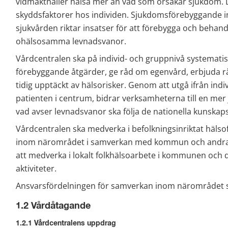
vidmakthåller hälsa mer än vad som orsakar sjukdom. De
skyddsfaktorer hos individen. Sjukdomsförebyggande ins
sjukvården riktar insatser för att förebygga och behand
ohälsosamma levnadsvanor.
Vårdcentralen ska på individ- och gruppnivå systemati
förebyggande åtgärder, ge råd om egenvård, erbjuda rå
tidig upptäckt av hälsorisker. Genom att utgå ifrån indi
patienten i centrum, bidrar verksamheterna till en mer j
vad avser levnadsvanor ska följa de nationella kunska
Vårdcentralen ska medverka i befolkningsinriktat häls
inom närområdet i samverkan med kommun och andra s
att medverka i lokalt folkhälsoarbete i kommunen och
aktiviteter.
Ansvarsfördelningen för samverkan inom närområdet s
1.2 Vårdåtagande
1.2.1 Vårdcentralens uppdrag