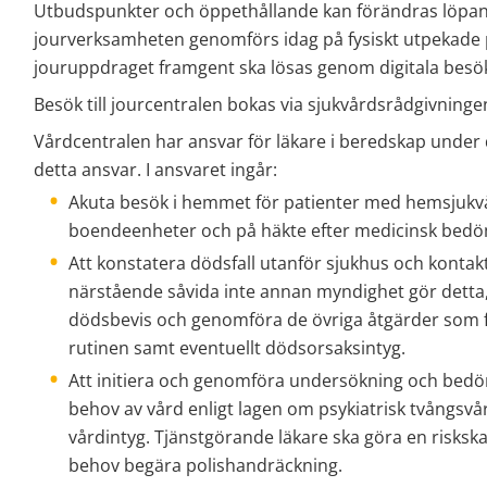
Utbudspunkter och öppethållande kan förändras löpand
jourverksamheten genomförs idag på fysiskt utpekade pla
jouruppdraget framgent ska lösas genom digitala besö
Besök till jourcentralen bokas via sjukvårdsrådgivninge
Vårdcentralen har ansvar för läkare i beredskap under d
detta ansvar. I ansvaret ingår:
Akuta besök i hemmet för patienter med hemsjukv
boendeenheter och på häkte efter medicinsk bedö
Att konstatera dödsfall utanför sjukhus och kontak
närstående såvida inte annan myndighet gör detta,
dödsbevis och genomföra de övriga åtgärder som fi
rutinen samt eventuellt dödsorsaksintyg.
Att initiera och genomföra undersökning och bedöm
behov av vård enligt lagen om psykiatrisk tvångsvår
vårdintyg. Tjänstgörande läkare ska göra en riskska
behov begära polishandräckning.