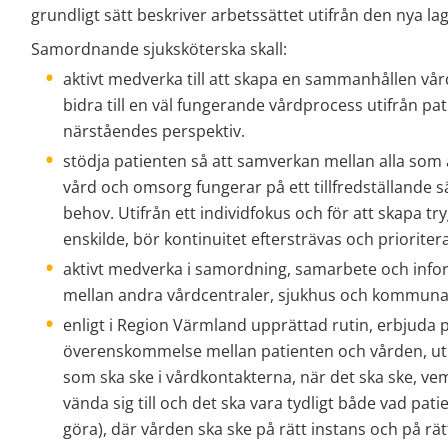
grundligt sätt beskriver arbetssättet utifrån den nya lag
Samordnande sjuksköterska skall:
aktivt medverka till att skapa en sammanhållen vårdk
bidra till en väl fungerande vårdprocess utifrån pat
närståendes perspektiv.
stödja patienten så att samverkan mellan alla som ä
vård och omsorg fungerar på ett tillfredställande sä
behov. Utifrån ett individfokus och för att skapa try
enskilde, bör kontinuitet eftersträvas och prioriter
aktivt medverka i samordning, samarbete och info
mellan andra vårdcentraler, sjukhus och kommunal
enligt i Region Värmland upprättad rutin, erbjuda p
överenskommelse mellan patienten och vården, utif
som ska ske i vårdkontakterna, när det ska ske, vem
vända sig till och det ska vara tydligt både vad pat
göra), där vården ska ske på rätt instans och på rät