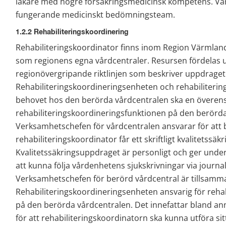
läkare med högre försäkringsmedicinsk kompetens. Varje
fungerande medicinskt bedömningsteam.
1.2.2 Rehabiliteringskoordinering
Rehabiliteringskoordinator finns inom Region Värmland 
som regionens egna vårdcentraler. Resursen fördelas ut
regionövergripande riktlinjen som beskriver uppdraget 
Rehabiliteringskoordineringsenheten och rehabilitering
behovet hos den berörda vårdcentralen ska en överen
rehabiliteringskoordineringsfunktionen på den berörda
Verksamhetschefen för vårdcentralen ansvarar för att
rehabiliteringskoordinator får ett skriftligt kvalitetssäk
Kvalitetssäkringsuppdraget är personligt och ger underl
att kunna följa vårdenhetens sjukskrivningar via journ
Verksamhetschefen för berörd vårdcentral är tillsamm
Rehabiliteringskoordineringsenheten ansvarig för rehab
på den berörda vårdcentralen. Det innefattar bland annat a
för att rehabiliteringskoordinatorn ska kunna utföra si