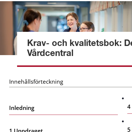
Krav- och kvalitetsbok: De
Vårdcentral
Innehållsförteckning
4
Inledning
5
1 Uppdraget