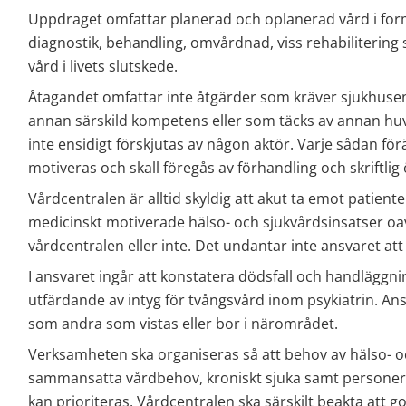
Uppdraget omfattar planerad och oplanerad vård i form
diagnostik, behandling, omvårdnad, viss rehabilitering s
vård i livets slutskede.
Åtagandet omfattar inte åtgärder som kräver sjukhusen
annan särskild kompetens eller som täcks av annan hu
inte ensidigt förskjutas av någon aktör. Varje sådan förä
motiveras och skall föregås av förhandling och skriftl
Vårdcentralen är alltid skyldig att akut ta emot patien
medicinskt motiverade hälso- och sjukvårdsinsatser oav
vårdcentralen eller inte. Det undantar inte ansvaret att
I ansvaret ingår att konstatera dödsfall och handläggn
utfärdande av intyg för tvångsvård inom psykiatrin. Ansva
som andra som vistas eller bor i närområdet.
Verksamheten ska organiseras så att behov av hälso- oc
sammansatta vårdbehov, kroniskt sjuka samt personer 
kan prioriteras. Vårdcentralen ska särskilt beakta att go