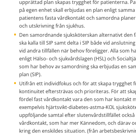
upprättad plan skapas trygghet för patienterna. Pat
på egen enhet skall erbjudas en plan enligt samma r
patientens fasta vårdkontakt och samordna planeri
och utskrivning från sjukhus.
Den samordnande sjuksköterskan alternativt den f
ska kalla till SIP samt delta i SIP både vid anslutning t
vid andra tillfällen när behov föreligger. Alla som h
enligt Hälso- och sjukvårdslagen (HSL) och Socialtjä
som har behov av samordning ska erbjudas en samo
plan (SIP).
Utifrån ett individfokus och för att skapa trygghet f
kontinuitet eftersträvas och prioriteras. För att sk
fördel fast vårdkontakt vara den som har kontakt m
exempelvis hjärtsvikt-diabetes-astma-KOL sjuksköt
uppföljande samtal efter slutenvårdstillfället också s
vårdkontakt, som har mer Kännedom, och därav oc
kring den enskildes situation. (från arbetsbeskrivn