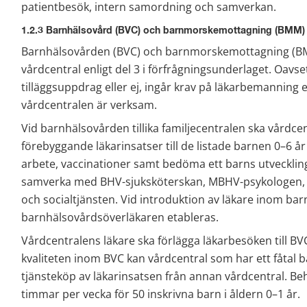
patientbesök, intern samordning och samverkan.
1.2.3 Barnhälsovård (BVC) och barnmorskemottagning (BMM)
Barnhälsovården (BVC) och barnmorskemottagning (BMM)
vårdcentral enligt del 3 i förfrågningsunderlaget. Oavs
tilläggsuppdrag eller ej, ingår krav på läkarbemanning
vårdcentralen är verksam.
Vid barnhälsovården tillika familjecentralen ska vårdcen
förebyggande läkarinsatser till de listade barnen 0–6 å
arbete, vaccinationer samt bedöma ett barns utvecklin
samverka med BHV-sjuksköterskan, MBHV-psykologen, 
och socialtjänsten. Vid introduktion av läkare inom ba
barnhälsovårdsöverläkaren etableras.
Vårdcentralens läkare ska förlägga läkarbesöken till BV
kvaliteten inom BVC kan vårdcentral som har ett fåtal 
tjänsteköp av läkarinsatsen från annan vårdcentral. Beho
timmar per vecka för 50 inskrivna barn i åldern 0–1 år.