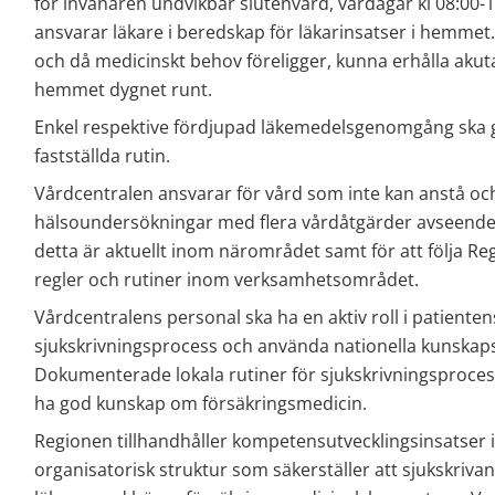
för invånaren undvikbar slutenvård, vardagar kl 08:00-17
ansvarar läkare i beredskap för läkarinsatser i hemmet
och då medicinskt behov föreligger, kunna erhålla akut
hemmet dygnet runt.
Enkel respektive fördjupad läkemedelsgenomgång ska 
fastställda rutin.
Vårdcentralen ansvarar för vård som inte kan anstå oc
hälsoundersökningar med flera vårdåtgärder avseende a
detta är aktuellt inom närområdet samt för att följa Reg
regler och rutiner inom verksamhetsområdet.
Vårdcentralens personal ska ha en aktiv roll i patientens
sjukskrivningsprocess och använda nationella kunskapss
Dokumenterade lokala rutiner för sjukskrivningsprocess
ha god kunskap om försäkringsmedicin.
Regionen tillhandhåller kompetensutvecklingsinsatser i
organisatorisk struktur som säkerställer att sjukskriva