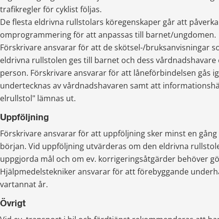
trafikregler för cyklist följas.
De flesta eldrivna rullstolars köregenskaper går att påverk
omprogrammering för att anpassas till barnet/ungdomen.
Förskrivare ansvarar för att de skötsel-/bruksanvisningar s
eldrivna rullstolen ges till barnet och dess vårdnadshavare 
person. Förskrivare ansvarar för att låneförbindelsen gås 
undertecknas av vårdnadshavaren samt att informationshäft
elrullstol" lämnas ut.
Uppföljning
Förskrivare ansvarar för att uppföljning sker minst en gång pe
början. Vid uppföljning utvärderas om den eldrivna rullstole
uppgjorda mål och om ev. korrigeringsåtgärder behöver gö
Hjälpmedelstekniker ansvarar för att förebyggande underhål
vartannat år.
Övrigt 