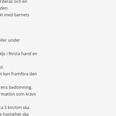
rderas och en 
aden.
kt med barnets 
ller under 
js i första hand en 
ol.
t kan framföra den 
arens bedömning. 
ormation som krävs 
a 5 km/tim ska 
e hastighet ska 