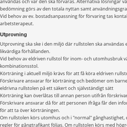
användas och var den ska förvaras. Alternativa lösningar vä
bedömning görs av den totala nyttan samt användningsgr
Vid behov av ev. bostadsanpassning för förvaring tas konta
arbetsterapeut.
Utprovning
Utprovning ska ske i den miljö där rullstolen ska användas e
likvärdiga förhållanden.
Vid behov av eldriven rullstol för inom- och utomhusbruk väl
kombinationsstol.
Körträning i aktuell miljö krävs för att få köra eldriven rullst
Förskrivare ansvarar för körträning och bedömer om barne
eldrivna rullstolen på ett säkert och självständigt sätt
Körträning kan överlåtas till annan person utifrån förskriv
Förskrivare ansvarar då för att personen ifråga får den inf
för att ta över körträningen.
Om rullstolen körs utomhus och i "normal" gånghastighet, c
regler för gångtrafikant följas. Om rullstolen körs med högr