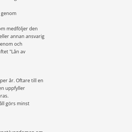
a genom 
om medföljer den 
eller annan ansvarig 
igenom och 
et "Lån av 
r år. Oftare till en 
n uppfyller 
ras.
l görs minst 