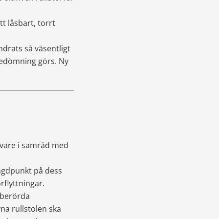
 låsbart, torrt 
drats så väsentligt 
bedömning görs. Ny 
___________________________
vare i samråd med 
ngdpunkt på dess 
örflyttningar.
berörda 
na rullstolen ska 