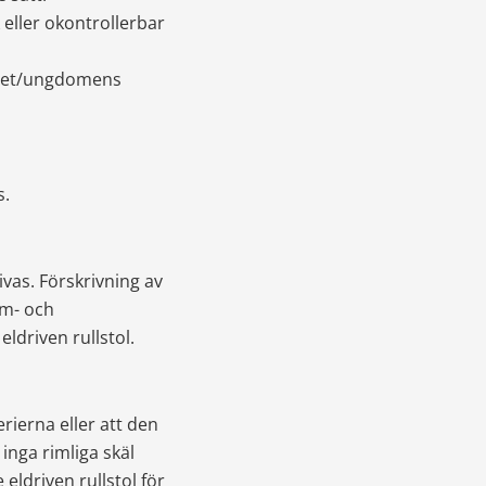
eller okontrollerbar 
rnet/ungdomens 
s.
vas. Förskrivning av 
m- och 
ldriven rullstol.
ierna eller att den 
inga rimliga skäl 
 eldriven rullstol för 