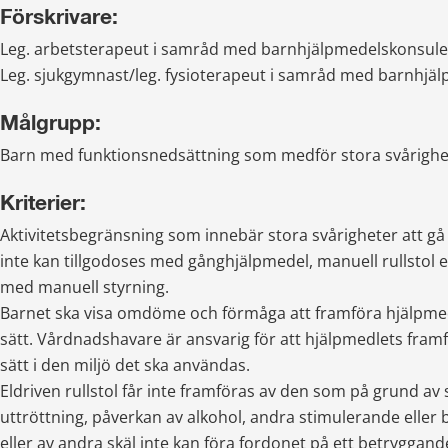
Förskrivare:
Leg. arbetsterapeut i samråd med barnhjälpmedelskonsule
Leg. sjukgymnast/leg. fysioterapeut i samråd med barnhjä
Målgrupp:
Barn med funktionsnedsättning som medför stora svårighet
Kriterier:
Aktivitetsbegränsning som innebär stora svårigheter att gå
inte kan tillgodoses med gånghjälpmedel, manuell rullstol ell
med manuell styrning.
Barnet ska visa omdöme och förmåga att framföra hjälpmedl
sätt. Vårdnadshavare är ansvarig för att hjälpmedlets framfö
sätt i den miljö det ska användas.
Eldriven rullstol får inte framföras av den som på grund av 
uttröttning, påverkan av alkohol, andra stimulerande elle
eller av andra skäl inte kan föra fordonet på ett betryggande