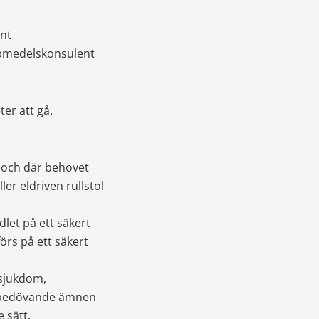
nt
lpmedelskonsulent
er att gå.
 och där behovet 
er eldriven rullstol 
et på ett säkert 
rs på ett säkert 
sjukdom, 
r bedövande ämnen 
 sätt.