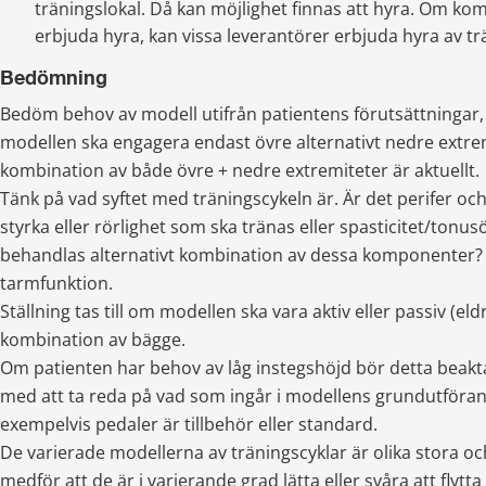
träningslokal. Då kan möjlighet finnas att hyra. Om ko
erbjuda hyra, kan vissa leverantörer erbjuda hyra av t
Bedömning
Bedöm behov av modell utifrån patientens förutsättningar, d
modellen ska engagera endast övre alternativt nedre extrem
kombination av både övre + nedre extremiteter är aktuellt.
Tänk på vad syftet med träningscykeln är. Är det perifer och 
styrka eller rörlighet som ska tränas eller spasticitet/tonus
behandlas alternativt kombination av dessa komponenter? 
tarmfunktion.
Ställning tas till om modellen ska vara aktiv eller passiv (eldri
kombination av bägge.
Om patienten har behov av låg instegshöjd bör detta beakt
med att ta reda på vad som ingår i modellens grundutförand
exempelvis pedaler är tillbehör eller standard.
De varierade modellerna av träningscyklar är olika stora och
medför att de är i varierande grad lätta eller svåra att flytta 