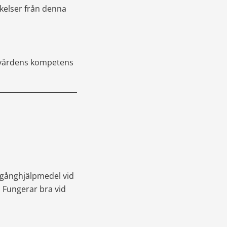
elser från denna 
kvårdens kompetens 
_______________________________
 gånghjälpmedel vid 
 Fungerar bra vid 