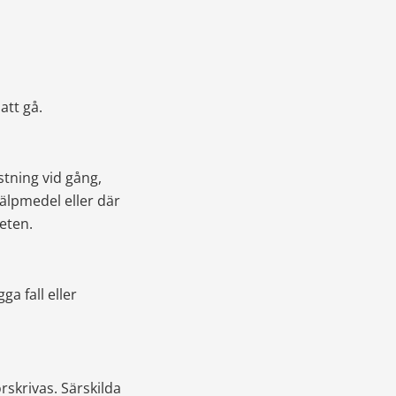
tt gå.
stning vid gång,
lpmedel eller där 
eten.
a fall eller 
skrivas. Särskilda 