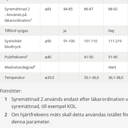
Syremättnad 2
≤83
84‑85
86‑87
88‑92
- Används på
läkarordination¹
Tillförd syrgas
Ja
Nej
Systioliskt
≤90
91‑100
101‑110
111‑219
blodtryck
Pulsfrekvens²
≤40
41‑50
51‑90
Medvetandegrad³
Alert
Temperatur
≤35,0
35,1‑36,0
36,1‑38,0
Fotnötter:
Syremättnad 2 används endast efter läkarordination vid
syremättnad, till exempel KOL.
Om hjärtfrekvens mäts skall detta användas istället för
denna parameter.