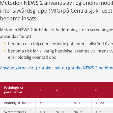
Metoden NEWS 2 används av regionens mobil
intensivvårdsgrupp (MIG) på Centralsjukhuset K
bedöma insats.
Metoden NEWS 2 är både ett bedömnings- och screening­in
användas för att
bedöma och följa den enskilde patientens tillstånd över
bedöma risk för allvarlig händelse, exempelvis intensivv
eller plötslig oväntad död.
Använd gärna vårt protokoll när du gör din NEWS 2-bedömn
Fysiologiska
3
2
1
0
parametrar
Andningsfrekvens
≤8
9‑11
12‑20
Syremättnad 1
≤91
92‑93
94‑95
≥96