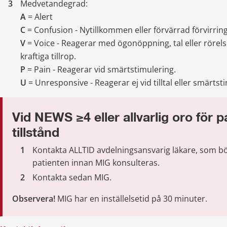
Medvetandegrad:
A
 = Alert
C
 = Confusion - Nytillkommen eller förvärrad förvirring
V
 = Voice - Reagerar med ögonöppning, tal eller rörelse v
kraftiga tillrop.
P
 = Pain - Reagerar vid smärtstimulering.
U
 = Unresponsive - Reagerar ej vid tilltal eller smärtst
Vid NEWS ≥4 eller allvarlig oro för p
tillstånd
Kontakta ALLTID avdelningsansvarig läkare, som bö
patienten innan MIG konsulteras.
Kontakta sedan MIG.
Observera! 
MIG har en inställelsetid på 30 minuter.