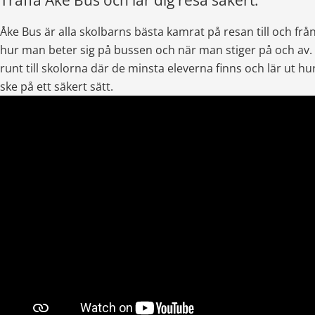
Träffa Åke Bus och lär dig resa säkert.
Åke Bus är alla skolbarns bästa kamrat på resan till och från 
hur man beter sig på bussen och när man stiger på och av. V
runt till skolorna där de minsta eleverna finns och lär ut hur
ske på ett säkert sätt.