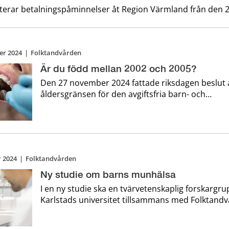
terar betalningspåminnelser åt Region Värmland från den 2
er 2024
|
Folktandvården
Är du född mellan 2002 och 2005?
Den 27 november 2024 fattade riksdagen beslut 
åldersgränsen för den avgiftsfria barn- och
ungdomstandvården till 19 år. En lagförändring
att du som fyller 20-23 år under nästa år kommer
betala för din tandvård från och ...
 2024
|
Folktandvården
Ny studie om barns munhälsa
I en ny studie ska en tvärvetenskaplig forskargr
Karlstads universitet tillsammans med Folktandv
Värmland undersöka skyddsfaktorer mot hål i t
barn i Värmland. Trots omfattande förebyggande