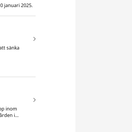
0 januari 2025.
att sänka
 som innebär
 att börja
upp inom
ården i
änderna hos
 insatser från