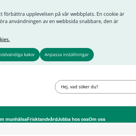
tt förbättra upplevelsen på vår webbplats. En cookie är
tt göra användningen av en webbsida snabbare, den är
kies.
nödvändiga kakor
Anpassa inställningar
Sök
om munhälsa
Frisktandvård
Jobba hos oss
Om oss