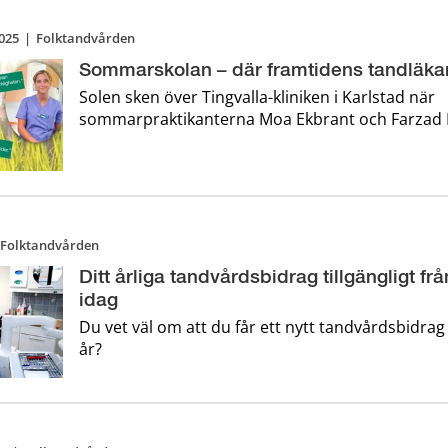
025
|
Folktandvården
Sommarskolan – där framtidens tandläka
Solen sken över Tingvalla-kliniken i Karlstad när
sommarpraktikanterna Moa Ekbrant och Farzad 
in i Folktandvården Värmlands sommarskola – m
förväntningar och en vilja att lära tillsammans 
tandläkarstudenter. O ...
Folktandvården
Ditt årliga tandvårdsbidrag tillgängligt f
idag
Du vet väl om att du får ett nytt tandvårdsbidrag 
år?