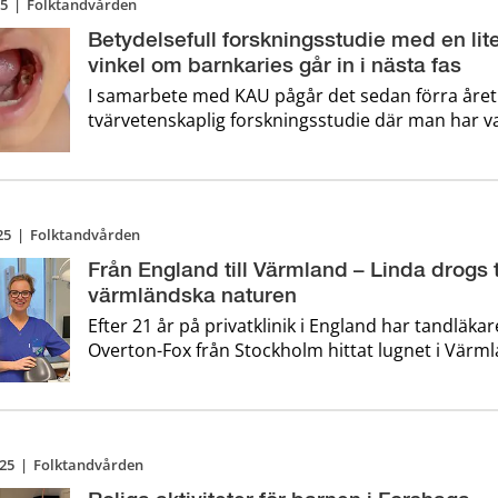
25
|
Folktandvården
Betydelsefull forskningsstudie med en li
vinkel om barnkaries går in i nästa fas
I samarbete med KAU pågår det sedan förra året
tvärvetenskaplig forskningsstudie där man har va
ämnet från en annan vinkel - istället för att unde
riskfaktorer har man valt att vrida på siktet och titta p
faktor ...
25
|
Folktandvården
Från England till Värmland – Linda drogs t
värmländska naturen
Efter 21 år på privatklinik i England har tandläka
Overton-Fox från Stockholm hittat lugnet i Värmland. – Jag
nöjd och glad över min resa och dit den har tagit
säger hon.
25
|
Folktandvården