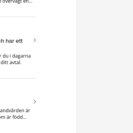
e övervägt en
– ”varför
drade hennes
h har ett
r du i dagarna
itt avtal.
tandvården är
som är född
ed nästa år. I
 erbjudande om