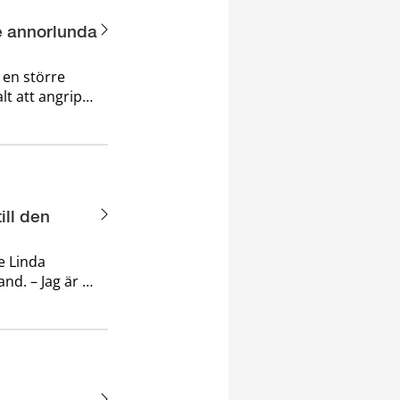
te annorlunda
 en större
lt att angripa
rsöka
å skydds
ill den
re Linda
 är så
 mig idag,