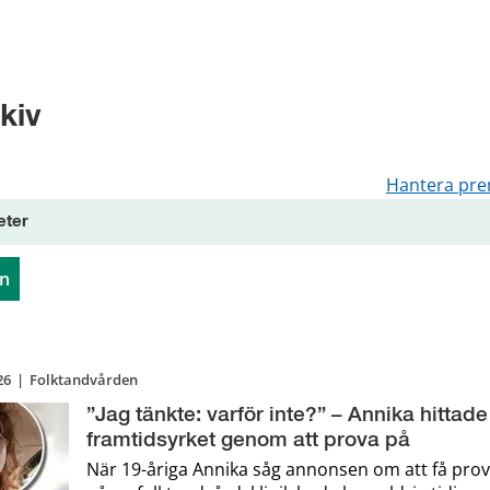
kiv
Hantera pre
eter
en
26
|
Folktandvården
”Jag tänkte: varför inte?” – Annika hittade
framtidsyrket genom att prova på
När 19-åriga Annika såg annonsen om att få prov