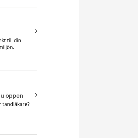
t till din
miljön.
nu öppen
er tandläkare?