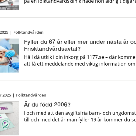
på en folktandvårdsklinik hade hon aldrig tidigar
framtid inom tandvården. Men en spontan tanke 
inte?” – blev starten på tre månader som förän
syn på yr ...
 2025
|
Folktandvården
Fyller du 67 år eller mer under nästa år oc
Frisktandvårdsavtal?
Håll då utkik i din inkorg på 1177.se – där komme
att få ett meddelande med viktig information om d
r 2025
|
Folktandvården
Är du född 2006?
I och med att den avgiftsfria barn- och ungdoms
till och med det år man fyller 19 år kommer du 
2006 att börja betala för din tandvård från och m
veckan har vi därför skickat ut information och