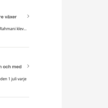
re växer
Rahmani klev
ed nyfikenhet,
med sex andra
rån och med
den 1 juli varje