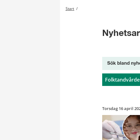
Start
/
Nyhetsar
Sök bland nyh
Folktandvård
Torsdag 16 april 20