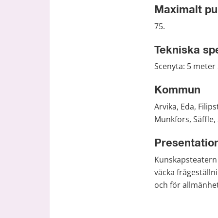
Maximalt pu
75.
Tekniska spe
Scenyta: 5 meter 
Kommun
Arvika, Eda, Fili
Munkfors, Säffle,
Presentatio
Kunskapsteatern ä
väcka frågeställn
och för allmänhe