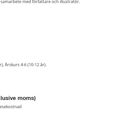
a samarbete med författare och illustratör.
r), Årskurs 4-6 (10-12 år).
klusive moms)
resekostnad