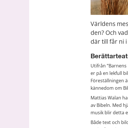
Världens mest
den? Och vad
där till får n
Berättarteat
Utifrån ”Barnens 
er på en lekfull 
Föreställningen är
kännedom om Bibe
Mattias Walan har
av Bibeln. Med hjä
musik blir detta 
Både text och bi