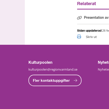
Relaterat
Presentation a
26 f
Sidan uppdaterad
Skriv ut
Kulturpoolen
Nyhet
kulturpoolen@regionvarmland.se
Nyheter
Fler kontaktuppgifter