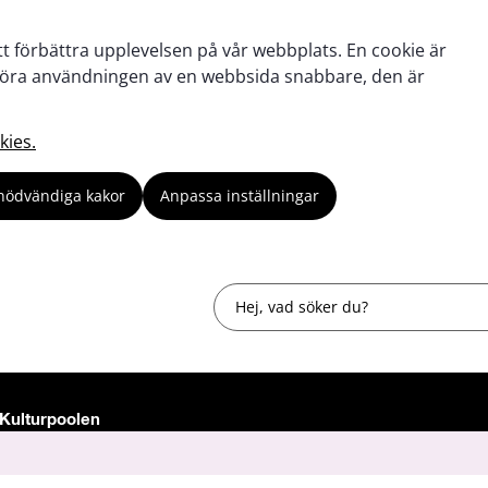
tt förbättra upplevelsen på vår webbplats. En cookie är
tt göra användningen av en webbsida snabbare, den är
kies.
nödvändiga kakor
Anpassa inställningar
Sök
Kulturpoolen