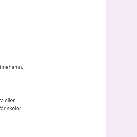
stinehamn, 
 eller 
ör skolor 