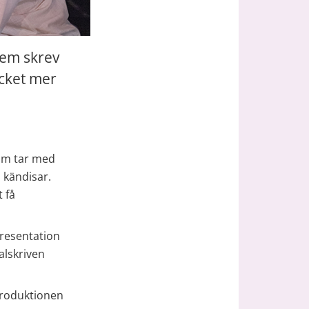
em skrev 
ket mer 
om tar med 
kändisar. 
 få 
resentation 
alskriven 
roduktionen 