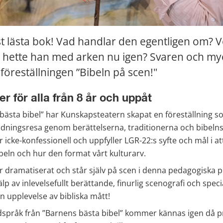
 lästa bok! Vad handlar den egentligen om? V
 hette han med arken nu igen? Svaren och myc
i i föreställningen ”Bibeln på scen!"
er för alla från 8 år och uppåt
bästa bibel” har Kunskapsteatern skapat en föreställning s
bildningsresa genom berättelserna, traditionerna och bibelns 
 icke-konfessionell och uppfyller LGR-22:s syfte och mål i att
ln och hur den format vårt kulturarv.
 dramatiserat och står själv på scen i denna pedagogiska p
lp av inlevelsefullt berättande, finurlig scenografi och speci
en upplevelse av bibliska mått!
ldspråk från ”Barnens bästa bibel” kommer kännas igen då p