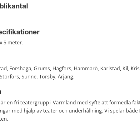
blikantal
cifikationer
x 5 meter.
pstad, Forshaga, Grums, Hagfors, Hammarö, Karlstad, Kil, Kri
 Storfors, Sunne, Torsby, Årjäng.
n
r en fri teatergrupp i Värmland med syfte att förmedla fakta
ingar med hjälp av teater och underhållning. Vi spelar både f
ten.