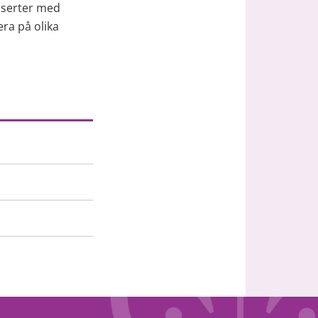
serter med 
a på olika 