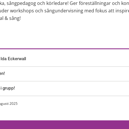
ka, sångpedagog och körledare! Ger föreställningar och kon
uder workshops och sångundervisning med fokus att inspirer
tal & sång!
 Ida Eckerwall
en!
i grupp!
ugusti 2025