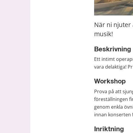
När ni njuter 
musik!
Beskrivning
Ett intimt operap
vara delaktiga! 
Workshop
Prova på att sjun
föreställningen f
genom enkla övnin
innan konserten f
Inriktning