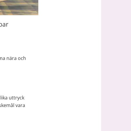
bar 
ma nära och 
ika uttryck 
skemål vara 