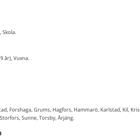
, Skola.
 år), Vuxna.
pstad, Forshaga, Grums, Hagfors, Hammarö, Karlstad, Kil, Kri
 Storfors, Sunne, Torsby, Årjäng.
n