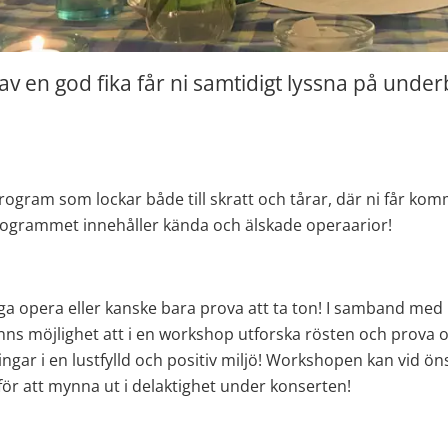
av en god fika får ni samtidigt lyssna på under
rogram som lockar både till skratt och tårar, där ni får kom
Programmet innehåller kända och älskade operaarior!
ga opera eller kanske bara prova att ta ton! I samband med 
inns möjlighet att i en workshop utforska rösten och prova ol
gar i en lustfylld och positiv miljö! Workshopen kan vid ön
ör att mynna ut i delaktighet under konserten!