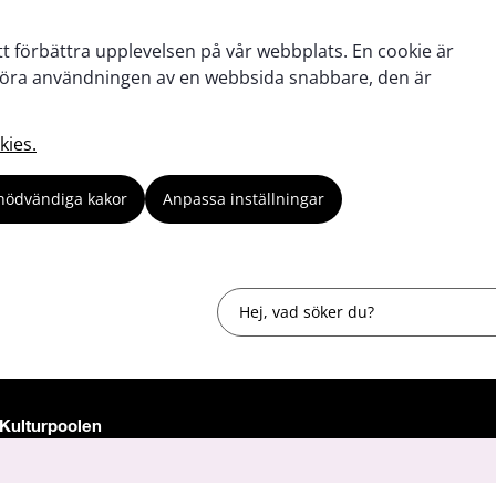
tt förbättra upplevelsen på vår webbplats. En cookie är
tt göra användningen av en webbsida snabbare, den är
kies.
nödvändiga kakor
Anpassa inställningar
Sök
Kulturpoolen