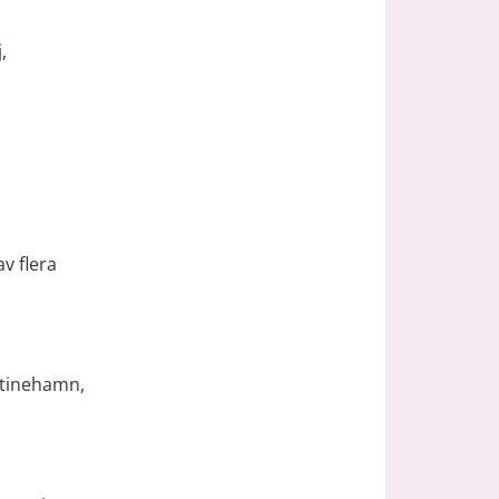
 
 flera 
stinehamn, 