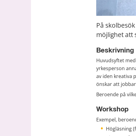
På skolbesök 
möjlighet att 
Beskrivning
Huvudsyftet med s
yrkesperson annan
av iden kreativa 
önskar att jobba
Beroende på vilke
Workshop
Exempel, beroend
Högläsning (