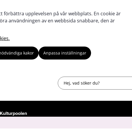
tt förbättra upplevelsen på vår webbplats. En cookie är
tt göra användningen av en webbsida snabbare, den är
kies.
nödvändiga kakor
Anpassa inställningar
Sök
Kulturpoolen