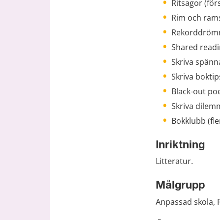
Ritsagor (för
Rim och rams
Rekorddrömm
Shared readi
Skriva spänn
Skriva boktip
Black-out po
Skriva dilem
Bokklubb (fle
Inriktning
Litteratur.
Målgrupp
Anpassad skola, F