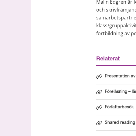
Malin Edgren är f
och skrivfrämjand
samarbetspartner 
klass/gruppaktivi
fortbildning av p
Relaterat
Presentation av
Föreläsning – lä
Författarbesök
Shared reading 