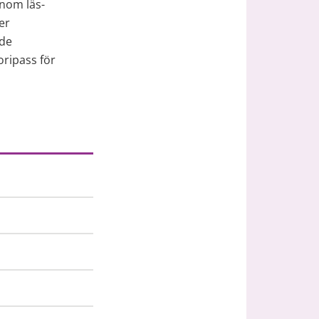
nom läs- 
r 
de 
ripass för 