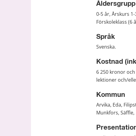
Åldersgrupp
0-5 år, Årskurs 1-3
Förskoleklass (6 
Språk
Svenska.
Kostnad (in
6 250 kronor och 
lektioner och/ell
Kommun
Arvika, Eda, Fili
Munkfors, Säffle,
Presentatio