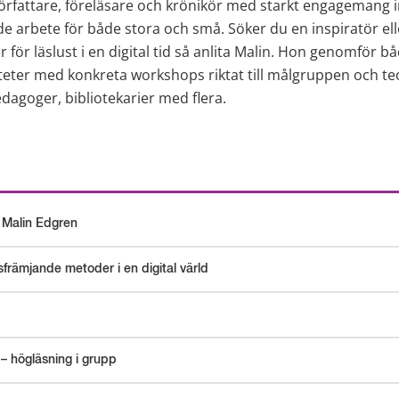
örfattare, föreläsare och krönikör med starkt engagemang i
e arbete för både stora och små. Söker du en inspiratör elle
för läslust i en digital tid så anlita Malin. Hon genomför bå
teter med konkreta workshops riktat till målgruppen och teo
edagoger, bibliotekarier med flera.
 Malin Edgren
sfrämjande metoder i en digital värld
– högläsning i grupp