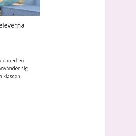
eleverna 
nde med en 
nvänder sig 
 klassen 