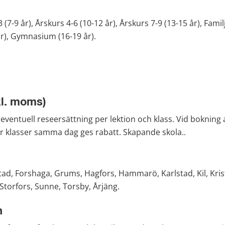
 (7-9 år), Årskurs 4-6 (10-12 år), Årskurs 7-9 (13-15 år), Familj,
år), Gymnasium (16-19 år).
kl. moms)
eventuell reseersättning per lektion och klass. Vid bokning av
er klasser samma dag ges rabatt. Skapande skola..
pstad, Forshaga, Grums, Hagfors, Hammarö, Karlstad, Kil, Kri
 Storfors, Sunne, Torsby, Årjäng.
n