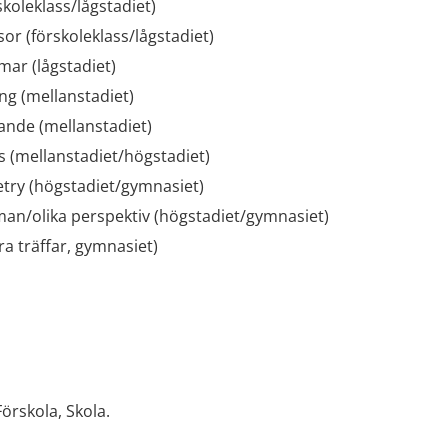
skoleklass/lågstadiet)
or (förskoleklass/lågstadiet)
ar (lågstadiet)
ng (mellanstadiet)
ande (mellanstadiet)
s (mellanstadiet/högstadiet)
etry (högstadiet/gymnasiet)
man/olika perspektiv (högstadiet/gymnasiet)
ra träffar, gymnasiet)
örskola, Skola.