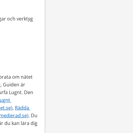
ar och verktyg 
prata om nätet 
. Guiden är 
rfa Lugnt. Den 
ugnt 
et.se)
, 
Rädda 
medierad.se)
. Du 
är du kan lära dig 