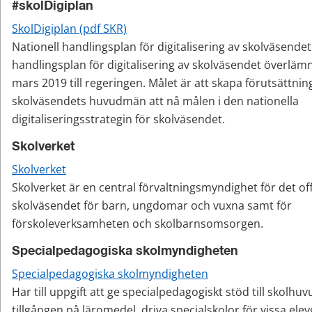
#skolDigiplan
SkolDigiplan (pdf SKR)
Nationell handlingsplan för digitalisering av skolväsendet
handlingsplan för digitalisering av skolväsendet överläm
mars 2019 till regeringen. Målet är att skapa förutsättning
skolväsendets huvudmän att nå målen i den nationella 
digitaliseringsstrategin för skolväsendet.
Skolverket
Skolverket
Skolverket är en central förvaltningsmyndighet för det off
skolväsendet för barn, ungdomar och vuxna samt för 
förskoleverksamheten och skolbarnsomsorgen.
Specialpedagogiska skolmyndigheten
Specialpedagogiska skolmyndigheten
Har till uppgift att ge specialpedagogiskt stöd till skolhu
tillgången på läromedel, driva specialskolor för vissa el