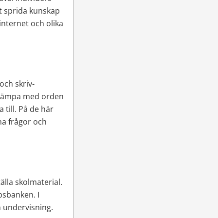
t sprida kunskap 
nternet och olika 
och skriv-
n kämpa med orden 
till. På de här 
a frågor och 
lla skolmaterial. 
banken. I 
n undervisning.