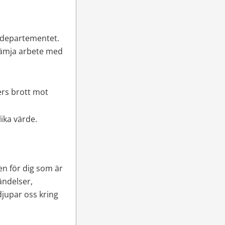
rdepartementet. 
rämja arbete med 
rs brott mot 
lika värde.
n för dig som är 
ndelser, 
jupar oss kring 