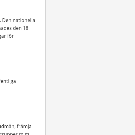
. Den nationella 
nades den 18 
ar för 
entliga 
vudmän, främja 
evgrupper m.m.