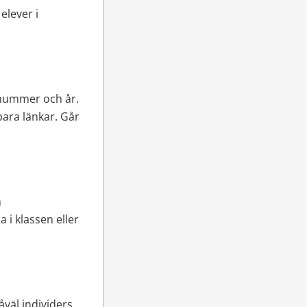
lever i 
 nummer och år. 
ra länkar. Går 
 
 klassen eller 
åväl individers 