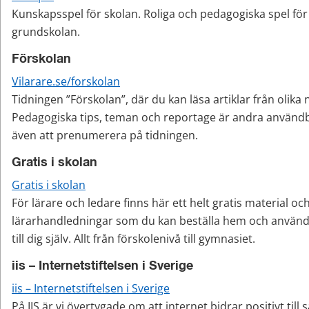
Kunskapsspel för skolan. Roliga och pedagogiska spel för e
grundskolan.
Förskolan
Vilarare.se/forskolan
Tidningen ”Förskolan”, där du kan läsa artiklar från olika
Pedagogiska tips, teman och reportage är andra användba
även att prenumerera på tidningen.
Gratis i skolan
Gratis i skolan
För lärare och ledare finns här ett helt gratis material och
lärarhandledningar som du kan beställa hem och använda i
till dig själv. Allt från förskolenivå till gymnasiet.
iis – Internetstiftelsen i Sverige
iis – Internetstiftelsen i Sverige
På IIS är vi övertygade om att internet bidrar positivt till s