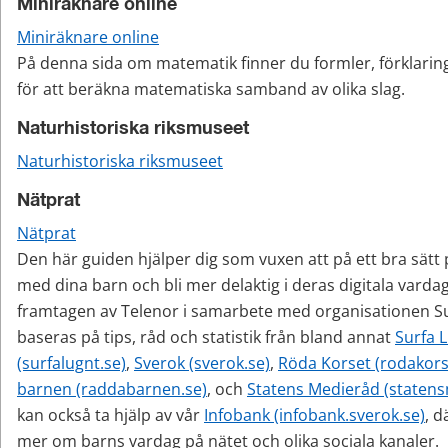
Miniräknare online
Miniräknare online
På denna sida om matematik finner du formler, förklaring
för att beräkna matematiska samband av olika slag.
Naturhistoriska riksmuseet
Naturhistoriska riksmuseet
Nätprat
Nätprat
Den här guiden hjälper dig som vuxen att på ett bra sätt 
med dina barn och bli mer delaktig i deras digitala vardag
framtagen av Telenor i samarbete med organisationen Su
baseras på tips, råd och statistik från bland annat 
Surfa L
(surfalugnt.se)
, 
Sverok (sverok.se)
, 
Röda Korset (rodakors
barnen (raddabarnen.se)
, och 
Statens Medieråd (statens
kan också ta hjälp av vår 
Infobank (infobank.sverok.se)
, d
mer om barns vardag på nätet och olika sociala kanaler.