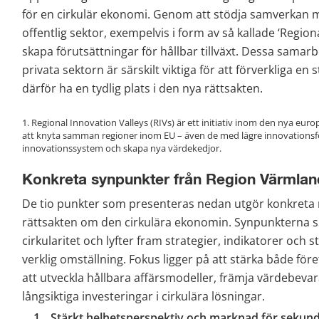
för en cirkulär ekonomi. Genom att stödja samverkan me
offentlig sektor, exempelvis i form av så kallade ‘Regiona
skapa förutsättningar för hållbar tillväxt. Dessa samarb
privata sektorn är särskilt viktiga för att förverkliga en 
därför ha en tydlig plats i den nya rättsakten.
1. Regional Innovation Valleys (RIVs) är ett initiativ inom den nya euro
att knyta samman regioner inom EU – även de med lägre innovationsför
innovationssystem och skapa nya värdekedjor.
Konkreta synpunkter från Region Värmlan
De tio punkter som presenteras nedan utgör konkreta 
rättsakten om den cirkulära ekonomin. Synpunkterna spe
cirkularitet och lyfter fram strategier, indikatorer och
verklig omställning. Fokus ligger på att stärka både för
att utveckla hållbara affärsmodeller, främja värdebeva
långsiktiga investeringar i cirkulära lösningar.
Stärkt helhetsperspektiv och marknad för sekundä