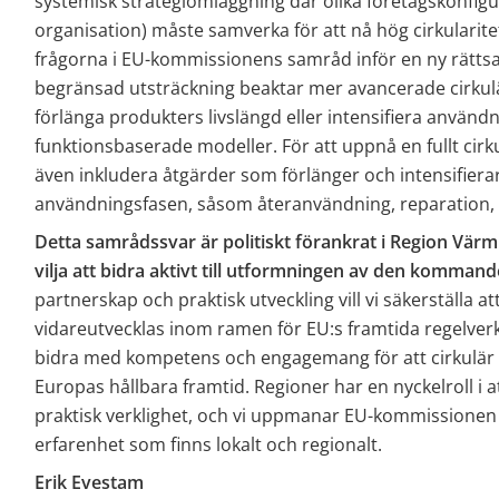
systemisk strategiomläggning där olika företagskonfigur
organisation) måste samverka för att nå hög cirkularitet. I
frågorna i EU-kommissionens samråd inför en ny rättsa
begränsad utsträckning beaktar mer avancerade cirkulära
förlänga produkters livslängd eller intensifiera använd
funktionsbaserade modeller. För att uppnå en fullt cirk
även inkludera åtgärder som förlänger och intensifiera
användningsfasen, såsom återanvändning, reparation, 
Detta samrådssvar är politiskt förankrat i Region Vä
vilja att bidra aktivt till utformningen av den kommand
partnerskap och praktisk utveckling vill vi säkerställa at
vidareutvecklas inom ramen för EU:s framtida regelverk
bidra med kompetens och engagemang för att cirkulär ek
Europas hållbara framtid. Regioner har en nyckelroll i at
praktisk verklighet, och vi uppmanar EU-kommissionen 
erfarenhet som finns lokalt och regionalt.
Erik Evestam