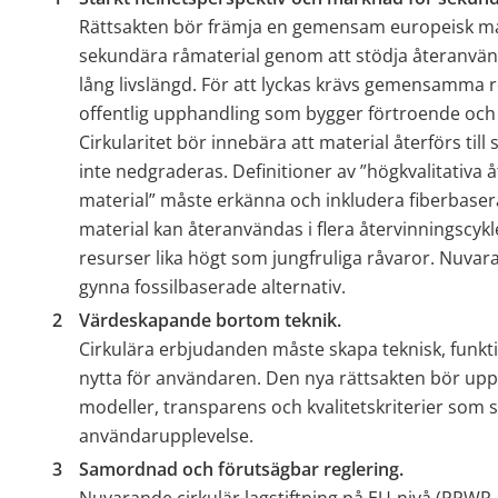
Rättsakten bör främja en gemensam europeisk mar
sekundära råmaterial genom att stödja återanvänd
lång livslängd. För att lyckas krävs gemensamma re
offentlig upphandling som bygger förtroende och s
Cirkularitet bör innebära att material återförs till
inte nedgraderas. Definitioner av ”högkvalitativa
material” måste erkänna och inkludera fiberbaser
material kan återanvändas i flera återvinningscykl
resurser lika högt som jungfruliga råvaror. Nuvara
gynna fossilbaserade alternativ.
Värdeskapande bortom teknik. 
Cirkulära erbjudanden måste skapa teknisk, funktio
nytta för användaren. Den nya rättsakten bör up
modeller, transparens och kvalitetskriterier som s
användarupplevelse.
Samordnad och förutsägbar reglering.
Nuvarande cirkulär lagstiftning på EU-nivå (PPWR