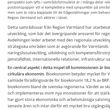
perspektiv som lyfts i samrådsformuläret är i många delar rel
positionspapper vill vi komplettera med synpunkter på område
men som är nära kopplade till de frågeställningar som behandl
Region Värmland och aktörer i länet.
Detta samrådssvar från Region Värmland har utarbetats
utveckling, som bär det övergripande ansvaret för regi
Avdelningen leder arbetet med den regionala utveckling
strategiska områden som är avgörande för Värmlands f
näringslivsutveckling, utbildning och kompetensförsörjn
jämställdhet, internationella relationer, infrastruktur 
En central aspekt i detta inspel till kommissionen är bio
cirkulära ekonomin.
 Bioekonomin betyder mycket för V
samlade förädlingsvärde för bioekonomi 18,2 % av BRP.
bioekonomi bland de svenska regionerna. Värdet av skog
och implementeras inom nya innovationer för att stärk
har gjort stora ekonomiska och arbetsmässiga satsnin
senaste åren och intar därför ett mycket bra utgångsläg