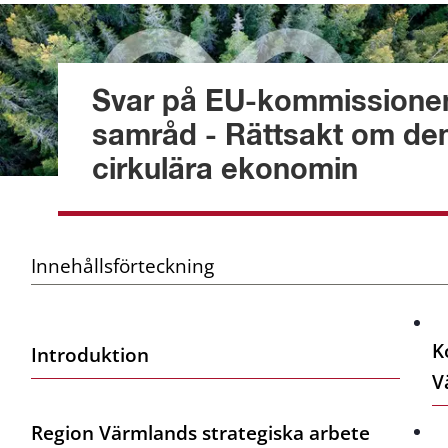
Svar på EU-kommissionen
samråd - Rättsakt om den
cirkulära ekonomin
Innehållsförteckning
K
Introduktion
V
Region Värmlands strategiska arbete