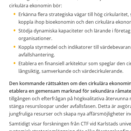
cirkulära ekonomin bör:
Erkänna flera strategiska vägar till hög cirkularitet,
koppla ihop bioekonomin och den cirkulära ekono
Stödja dynamiska kapaciteter och lärande i företag 
organisationer.
Koppla styrmedel och indikatorer till värdebevarand
avfallshantering.
Etablera en finansiell arkitektur som speglar den cir
långsiktig, samverkande och värdecirkulerande.
Den kommande rättsakten om den cirkulära ekonomin utg
etablera en gemensam marknad för sekundära råmater
tillgången och efterfrågan på högkvalitativa återvunna 
stänga resursloopar under avfallsfasen. Detta är avgör
jungfruliga resurser och skapa nya affärsmöjligheter i
Samtidigt visar forskningen från CTF vid Karlstads univer