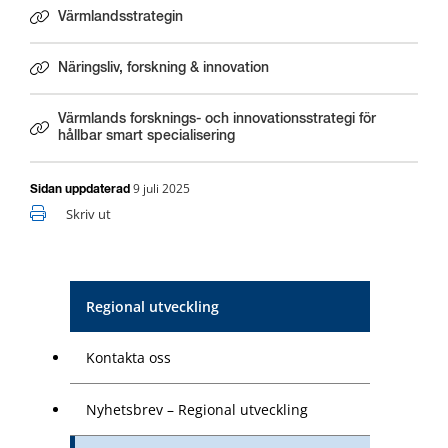
Värmlandsstrategin
Näringsliv, forskning & innovation
Värmlands forsknings- och innovationsstrategi för
Pdf, 1 MB, öppnas i nytt fönster.
hållbar smart specialisering
9 juli 2025
Sidan uppdaterad
Skriv ut
Regional utveckling
Kontakta oss
Nyhetsbrev – Regional utveckling