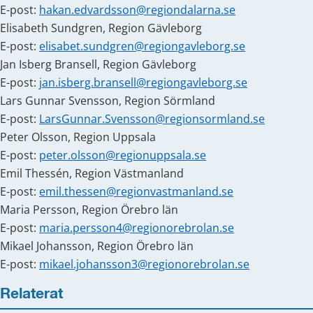
E-post: 
hakan.edvardsson@regiondalarna.se
Elisabeth Sundgren, Region Gävleborg
E-post: 
elisabet.sundgren@regiongavleborg.se
Jan Isberg Bransell, Region Gävleborg
E-post: 
jan.isberg.bransell@regiongavleborg.se
Lars Gunnar Svensson, Region Sörmland 
E-post: 
LarsGunnar.Svensson@regionsormland.se
Peter Olsson, Region Uppsala 
E-post: 
peter.olsson@regionuppsala.se
Emil Thessén, Region Västmanland 
E-post: 
emil.thessen@regionvastmanland.se
Maria Persson, Region Örebro län
E-post: 
maria.persson4@regionorebrolan.se
Mikael Johansson, Region Örebro län
E-post: 
mikael.johansson3@regionorebrolan.se
Relaterat