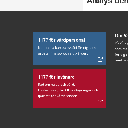
Analys oc
Om Vå
1177 för vårdpersonal
På Vårdg
Nationella kunskapsstöd för dig som
som med
arbetar i hälso- och sjukvården.
för dig
med oss
1177 för invånare
Råd om hälsa och vård,
kontaktuppgifter till mottagningar och
tjänster för vårdärenden.