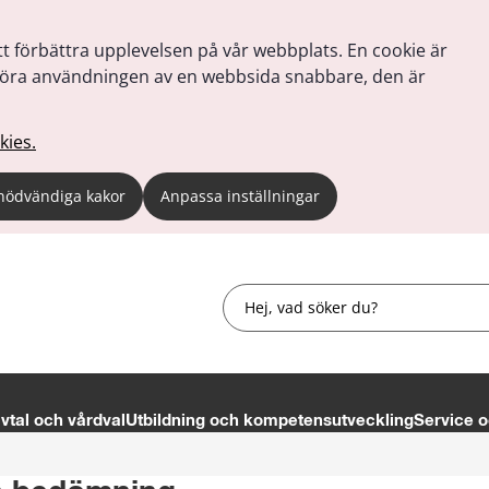
tt förbättra upplevelsen på vår webbplats. En cookie är
tt göra användningen av en webbsida snabbare, den är
kies.
nödvändiga kakor
Anpassa inställningar
Sök
tal och vårdval
Utbildning och kompetensutveckling
Service o