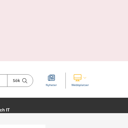
Sök
Visa våra andra webbplatser
Nyheter
Webbplatser
ch IT