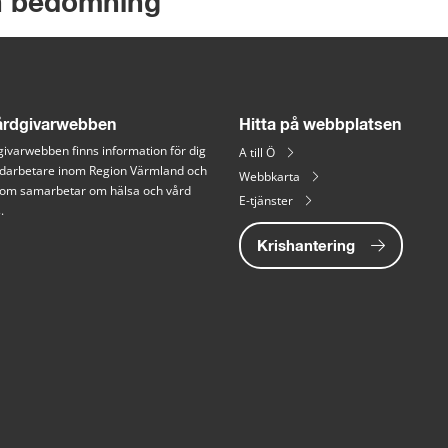
h bedömning
rdgivarwebben
Hitta på webbplatsen
ivarwebben finns information för dig 
A till Ö
arbetare inom Region Värmland och 
Webbkarta
 som samarbetar om hälsa och vård 
E-tjänster
.
Krishantering