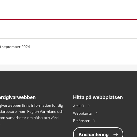
0 september 2024
rdgivarwebben
Hitta på webbplatsen
ivarwebben finns information för dig 
A till Ö
arbetare inom Region Värmland och 
Webbkarta
 som samarbetar om hälsa och vård 
E-tjänster
.
Krishantering