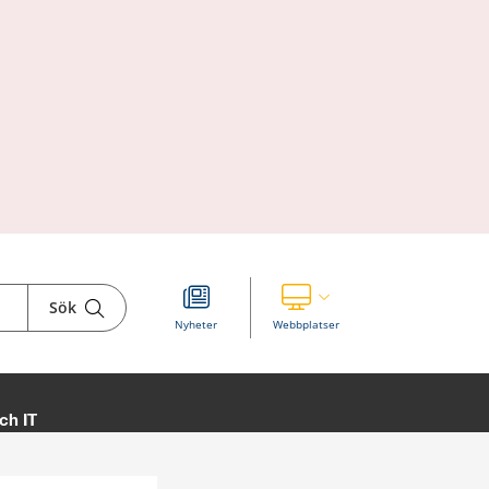
Sök
Visa våra andra webbplatser
Nyheter
Webbplatser
ch IT