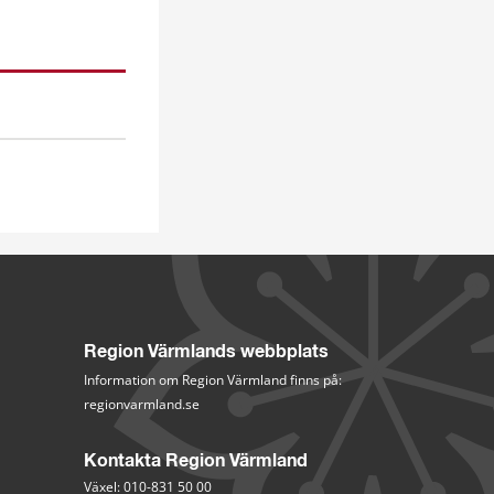
Region Värmlands webbplats
Information om Region Värmland finns på:
regionvarmland.se
Kontakta Region Värmland
Växel: 010-831 50 00