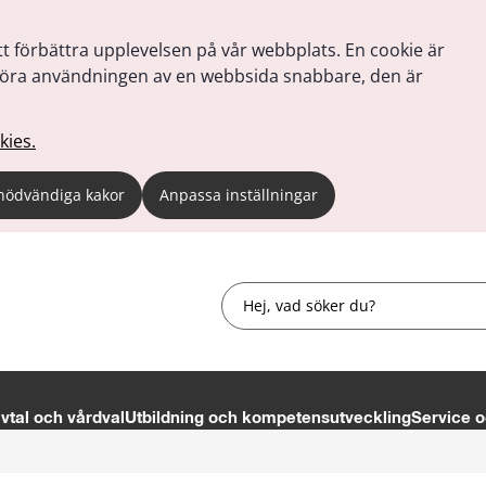
tt förbättra upplevelsen på vår webbplats. En cookie är
tt göra användningen av en webbsida snabbare, den är
kies.
nödvändiga kakor
Anpassa inställningar
Sök
tal och vårdval
Utbildning och kompetensutveckling
Service o