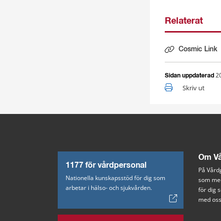
Relaterat
Cosmic Link
2
Sidan uppdaterad
Skriv ut
Om Vå
1177 för vårdpersonal
På Vårdg
Nationella kunskapsstöd för dig som
som med
arbetar i hälso- och sjukvården.
för dig
med oss