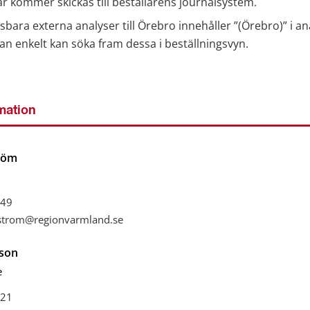
ar kommer skickas till beställarens journalsystem.
gsbara externa analyser till Örebro innehåller ”(Örebro)” i a
man enkelt kan söka fram dessa i beställningsvyn.
mation
tröm
49
dstrom@regionvarmland.se
son
e
21