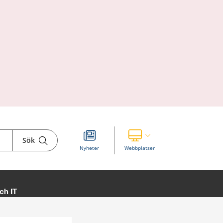
Sök
Visa våra andra webbplatser
Nyheter
Webbplatser
ch IT