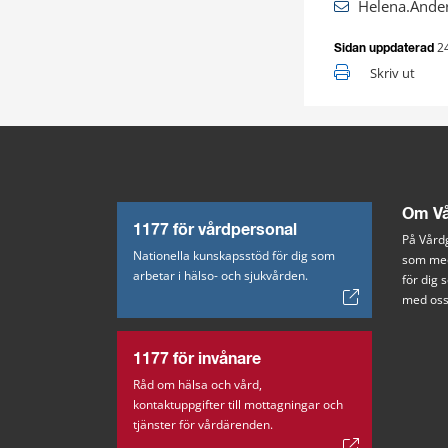
Helena.Ande
2
Sidan uppdaterad
Skriv ut
Om Vå
1177 för vårdpersonal
På Vårdg
Nationella kunskapsstöd för dig som
som med
arbetar i hälso- och sjukvården.
för dig
med oss
1177 för invånare
Råd om hälsa och vård,
kontaktuppgifter till mottagningar och
tjänster för vårdärenden.