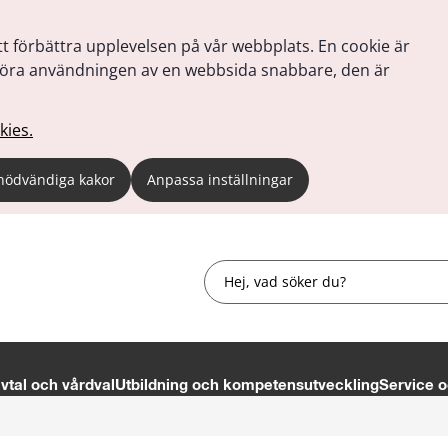
tt förbättra upplevelsen på vår webbplats. En cookie är
tt göra användningen av en webbsida snabbare, den är
kies.
nödvändiga kakor
Anpassa inställningar
Sök
tal och vårdval
Utbildning och kompetensutveckling
Service o