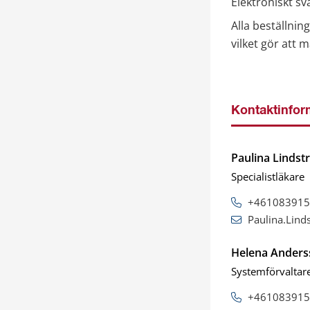
Elektroniskt sv
Alla beställnin
vilket gör att 
Kontaktinfor
Paulina Linds
Specialistläkare
+461083915
Paulina.Lin
Helena Anders
Systemförvaltar
+461083915