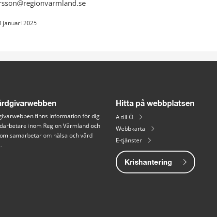
rsson@regionvarmland.se
4 januari 2025
rdgivarwebben
Hitta på webbplatsen
ivarwebben finns information för dig 
A till Ö
arbetare inom Region Värmland och 
Webbkarta
 som samarbetar om hälsa och vård 
E-tjänster
.
Krishantering