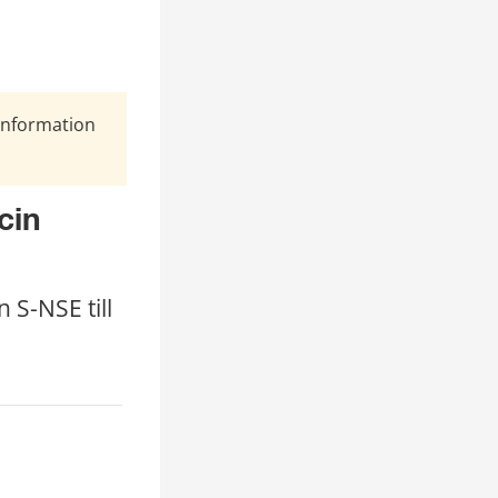
Information
in 
S-NSE till 