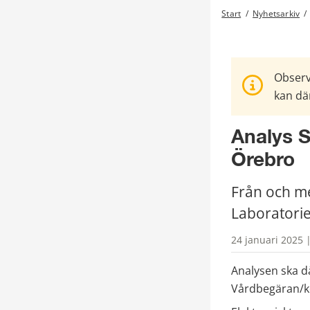
Start
/
Nyhetsarkiv
/
Observ
kan där
Analys S
Örebro
Från och me
Laboratori
24 januari 2025 
Analysen ska då
Vårdbegäran/ko