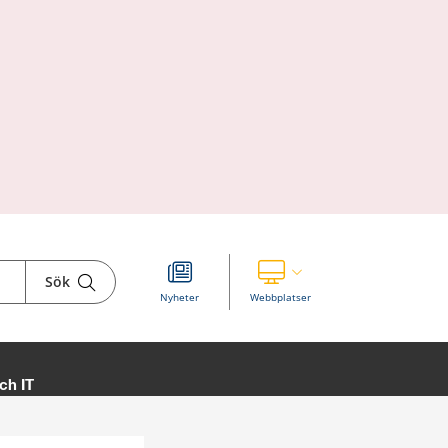
Sök
Visa våra andra webbplatser
Nyheter
Webbplatser
ch IT