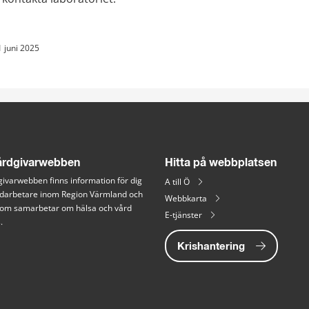
1 juni 2025
rdgivarwebben
Hitta på webbplatsen
ivarwebben finns information för dig 
A till Ö
arbetare inom Region Värmland och 
Webbkarta
 som samarbetar om hälsa och vård 
E-tjänster
.
Krishantering