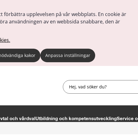
tt förbättra upplevelsen på vår webbplats. En cookie är
tt göra användningen av en webbsida snabbare, den är
kies.
nödvändiga kakor
Anpassa inställningar
Sök
tal och vårdval
Utbildning och kompetensutveckling
Service o