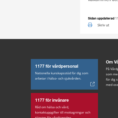
1
Sidan uppdaterad
Skriv ut
Om Vå
1177 för vårdpersonal
På Vårdg
Nationella kunskapsstöd för dig som
som med
arbetar i hälso- och sjukvården.
för dig
med oss
1177 för invånare
Råd om hälsa och vård,
kontaktuppgifter till mottagningar och
tjänster för vårdärenden.