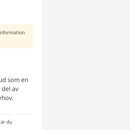
Information
bud som en 
del av 
ehov.
är du 