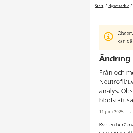
Start
/
Nyhetsarkiv
/
Observ
kan där
Ändring 
Från och m
Neutrofil/L
analys. Obs
blodstatusa
11 juni 2025 | L
Kvoten beräknas
välkommen att 