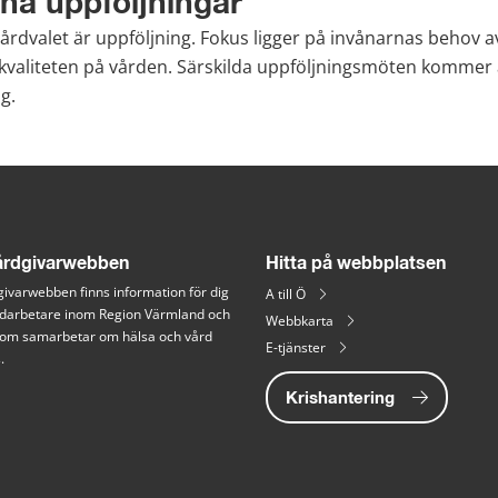
na uppföljningar
vårdvalet är uppföljning. Fokus ligger på invånarnas behov av
kvaliteten på vården. Särskilda uppföljningsmöten kommer at
g.
rdgivarwebben
Hitta på webbplatsen
ivarwebben finns information för dig 
A till Ö
arbetare inom Region Värmland och 
Webbkarta
 som samarbetar om hälsa och vård 
E-tjänster
.
Krishantering