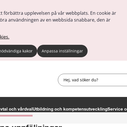
tt förbättra upplevelsen på vår webbplats. En cookie är
tt göra användningen av en webbsida snabbare, den är
kies.
nödvändiga kakor
Anpassa inställningar
Sök
tal och vårdval
Utbildning och kompetensutveckling
Service o