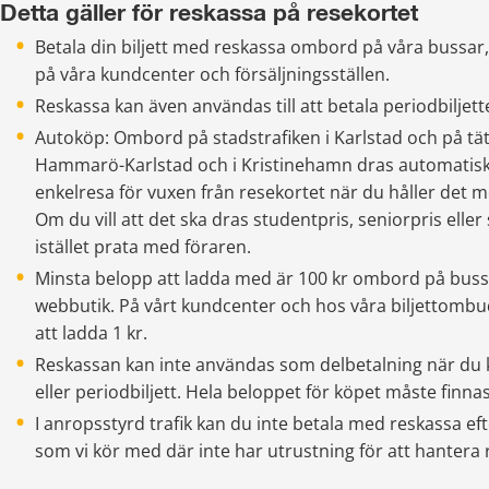
Detta gäller för reskassa på resekortet
Betala din biljett med reskassa ombord på våra bussar,
på våra kundcenter och försäljningsställen.
Reskassa kan även användas till att betala periodbiljet
Autoköp: Ombord på stadstrafiken i Karlstad och på tätor
Hammarö-Karlstad och i Kristinehamn dras automatiskt 
enkelresa för vuxen från resekortet när du håller det m
Om du vill att det ska dras studentpris, seniorpris elle
istället prata med föraren.
Minsta belopp att ladda med är 100 kr ombord på bussen
webbutik. På vårt kundcenter och hos våra biljettombu
att ladda 1 kr.
Reskassan kan inte användas som delbetalning när du kö
eller periodbiljett. Hela beloppet för köpet måste finna
I anropsstyrd trafik kan du inte betala med reskassa ef
som vi kör med där inte har utrustning för att hantera 