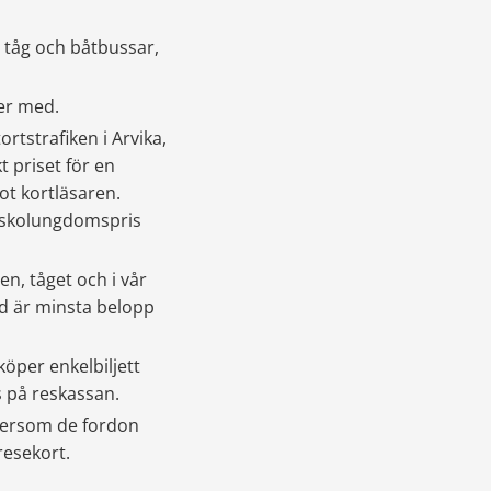
 tåg och båtbussar, 
ter med.
tstrafiken i Arvika, 
priset för en 
ot kortläsaren. 
r skolungdomspris 
, tåget och i vår 
d är minsta belopp 
per enkelbiljett 
s på reskassan.
tersom de fordon 
resekort.