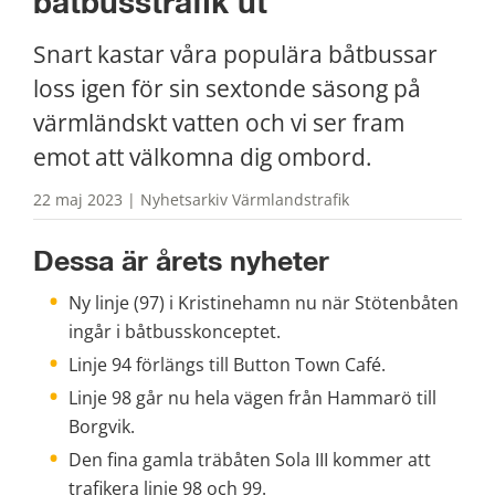
båtbusstrafik ut
Snart kastar våra populära båtbussar 
loss igen för sin sextonde säsong på 
värmländskt vatten och vi ser fram 
emot att välkomna dig ombord.
22 maj 2023 | Nyhetsarkiv Värmlandstrafik
Dessa är årets nyheter
Ny linje (97) i Kristinehamn nu när Stötenbåten 
ingår i båtbusskonceptet.
Linje 94 förlängs till Button Town Café.
Linje 98 går nu hela vägen från Hammarö till 
Borgvik.
Den fina gamla träbåten Sola III kommer att 
trafikera linje 98 och 99.