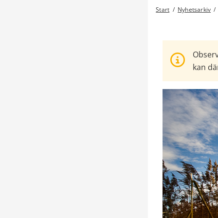
Start
/
Nyhetsarkiv
/
Observ
kan där