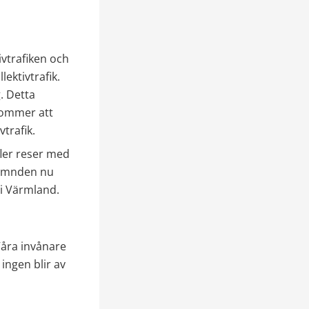
vtrafiken och 
ktivtrafik. 
 Detta 
ommer att 
trafik.
fler reser med 
ämnden nu 
 i Värmland.
åra invånare 
ngen blir av 