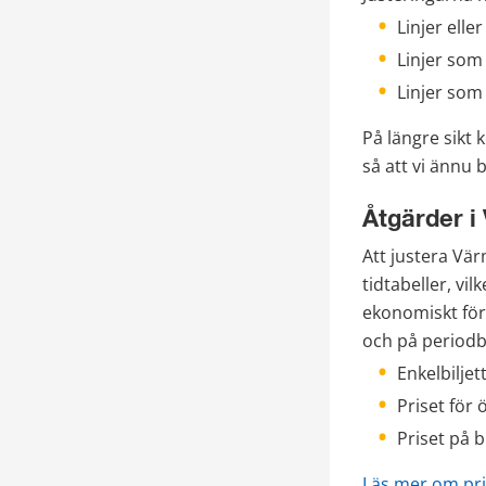
Linjer elle
Linjer som 
Linjer som
På längre sikt
så att vi ännu 
Åtgärder i 
Att justera Vär
tidtabeller, vil
ekonomiskt för 
och på periodbi
Enkelbiljet
Priset för 
Priset på b
Läs mer om pri