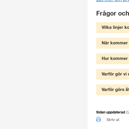
Frågor och
Vilka linjer 
När kommer f
Hur kommer d
Varför gör vi
Varför görs å
2
Sidan uppdaterad
Skriv ut