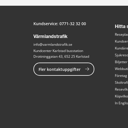
Kundservice: 
0771-32 32 00
Hitta
Resepla
Värmlandstrafik
Kundser
info@varmlandstrafik.se
Kundär
Kundcenter Karlstad busstation
Sjukreso
Drottninggatan 43, 652 25 Karlstad
Biljetter
Fler kontaktuppgifter
Webbut
Företag
Skoltraf
Resevilk
Köpvilko
In Engli