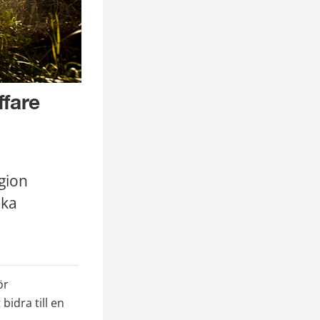
fare 
gion 
ka 
r 
dra till en 