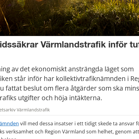
idssäkrar Värmlandstrafik inför tuf
ng av det ekonomiskt ansträngda läget som 
fiken står inför har kollektivtrafiknämnden i Re
 fattat beslut om flera åtgärder som ska mins
afiks utgifter och höja intäkterna.
etsarkiv Värmlandstrafik
knämnden
 vill med dessa insatser i ett tidigt skede ta ansvar fö
ks verksamhet och Region Värmland som helhet, genom att bi