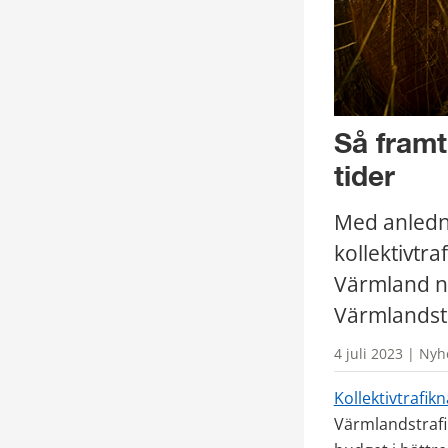
Så framt
tider
Med anledni
kollektivtra
Värmland nu
Värmlandstr
4 juli 2023 | Nyh
Kollektivtrafi
Värmlandstrafi