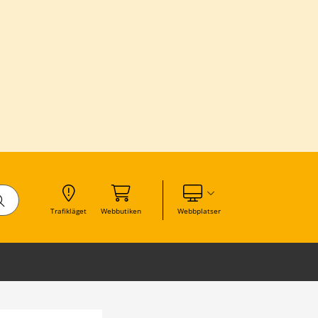
Visa våra andra webbplatser
Trafikläget
Webbutiken
Webbplatser