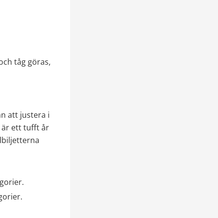
ch tåg göras, 
 att justera i 
r ett tufft år 
iljetterna 
gorier.
orier. 