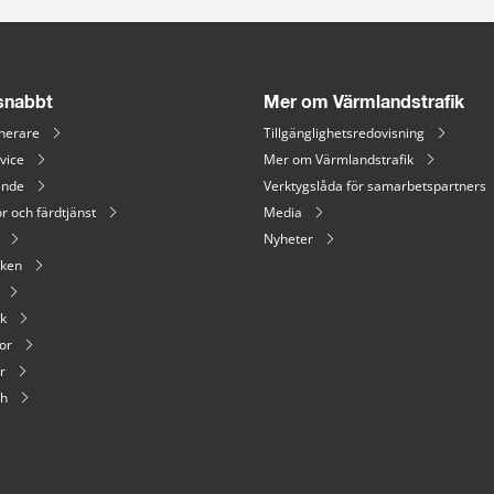
 snabbt
Mer om Värmlandstrafik
nerare
Tillgänglighetsredovisning
vice
Mer om Värmlandstrafik
ende
Verktygslåda för samarbetspartners
r och färdtjänst
Media
Nyheter
iken
ik
or
r
sh