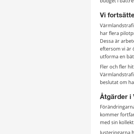
budget i bättre
Vi fortsätt
Värmlandstrafik
har flera pilot
Dessa är arbet
eftersom vi är
utforma en bätt
Fler och fler hi
Värmlandstrafi
beslutat om har
Åtgärder i 
Förändringarna 
kommer fortfar
med sin kollekti
Justeringarna h