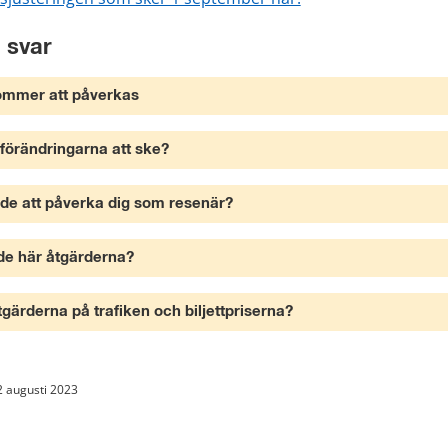
 svar
kommer att påverkas
örändringarna att ske?
e att påverka dig som resenär?
 de här åtgärderna?
tgärderna på trafiken och biljettpriserna?
2 augusti 2023