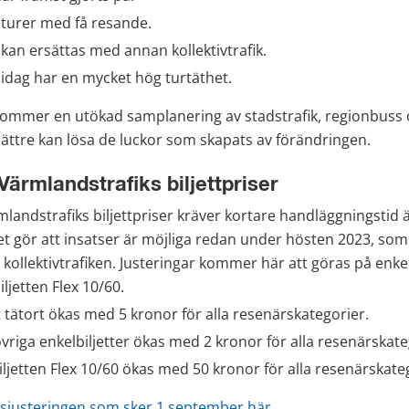
r turer med få resande.
kan ersättas med annan kollektivtrafik.
 idag har en mycket hög turtäthet. 
 kommer en utökad samplanering av stadstrafik, regionbuss o
bättre kan lösa de luckor som skapats av förändringen.
Värmlandstrafiks biljettpriser
mlandstrafiks biljettpriser kräver kortare handläggningstid än
ket gör att insatser är möjliga redan under hösten 2023, som ä
kollektivtrafiken. Justeringar kommer här att göras på enkelb
ljetten Flex 10/60.
t tätort ökas med 5 kronor för alla resenärskategorier.
övriga enkelbiljetter ökas med 2 kronor för alla resenärskate
iljetten Flex 10/60 ökas med 50 kronor för alla resenärskateg
sjusteringen som sker 1 september här.