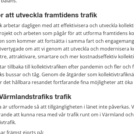
 balans.
er att utveckla framtidens trafik
 arbetar dagligen med att effektivisera och utveckla kollekti
projekt och arbeten som pågår för att utforma framtidens kolle
en som kommer att fortsätta i samma fart och engagemang.
 övertygade om att vi genom att utveckla och modernisera k
re, attraktivare, smartare och mer kostnadseffektiv kollektiv
ttar tillbaka till kollektivtrafiken efter pandemin och fler och 
ks bussar och tåg. Genom de åtgärder som kollektivtrafikn
 det hållbara resandet fortfarande fina möjligheter att öka
Värmlandstrafiks trafik
är utformade så att tillgängligheten i länet inte påverkas. V
ande att kunna resa med vår trafik runt om i Värmland och i
vtrafik.
ar främst gjorts på: