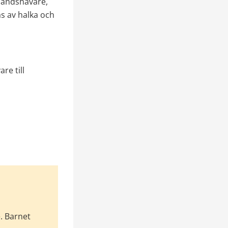
andshavare, 
s av halka och 
e till 
 Barnet 