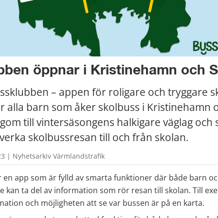
ben öppnar i Kristinehamn och St
ssklubben – appen för roligare och tryggare sk
för alla barn som åker skolbuss i Kristinehamn o
agom till vintersäsongens halkigare väglag och 
erka skolbussresan till och från skolan.
3 | Nyhetsarkiv Värmlandstrafik
 en app som är fylld av smarta funktioner där både barn oc
kan ta del av information som rör resan till skolan. Till exe
mation och möjligheten att se var bussen är på en karta.