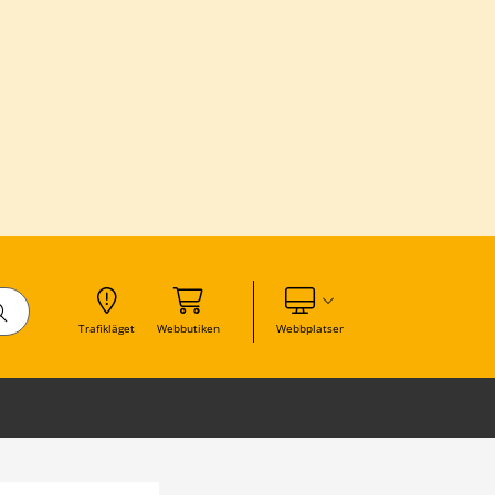
Visa våra andra webbplatser
Trafikläget
Webbutiken
Webbplatser