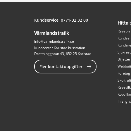
Kundservice: 
0771-32 32 00
Hitta
Resepla
Värmlandstrafik
Kundser
info@varmlandstrafik.se
Kundär
Kundcenter Karlstad busstation
Sjukreso
Drottninggatan 43, 652 25 Karlstad
Biljetter
Fler kontaktuppgifter
Webbut
Företag
Skoltraf
Resevilk
Köpvilko
In Engli