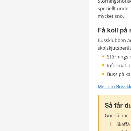
Störningsnotis
speciellt under
mycket snö.
Få koll på
Bussklubben är
skolskjutsberät
Störningsi
Informatio
Buss på ka
Mer om Bussk
Så får d
Gör så här:
Skaffa