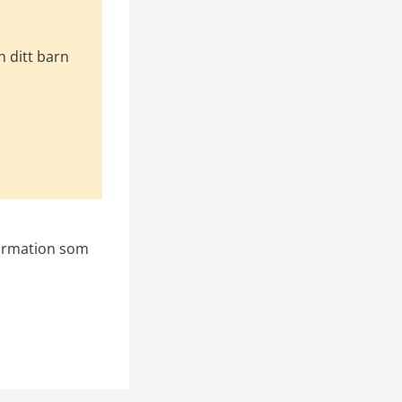
 ditt barn 
formation som 