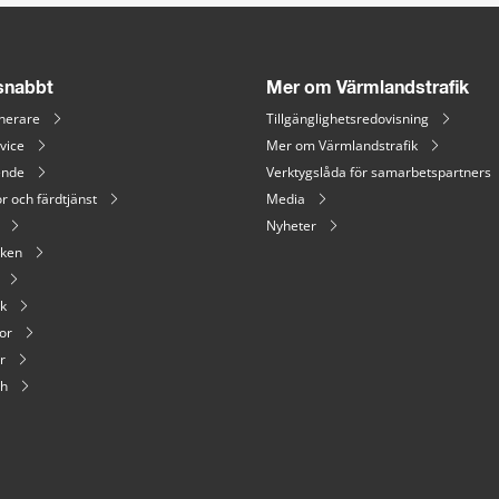
 snabbt
Mer om Värmlandstrafik
nerare
Tillgänglighetsredovisning
vice
Mer om Värmlandstrafik
ende
Verktygslåda för samarbetspartners
r och färdtjänst
Media
Nyheter
iken
ik
or
r
sh