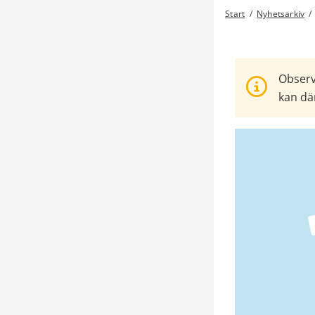
Start
/
Nyhetsarkiv
/
Observ
kan där