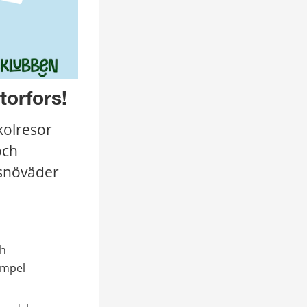
orfors!
olresor 
ch 
snöväder 
h 
mpel 