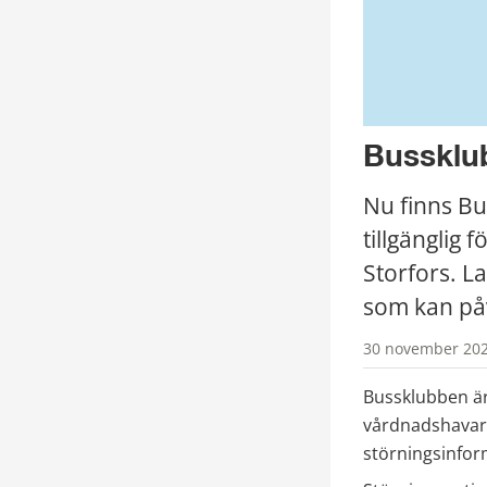
Bussklub
Nu finns Bu
tillgänglig 
Storfors. L
som kan påv
30 november 202
Bussklubben är
vårdnadshavare 
störningsinfor