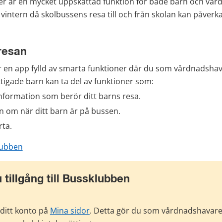
er är en mycket uppskattad funktion för både barn och vård
 vintern då skolbussens resa till och från skolan kan påverka
 resan
 en app fylld av smarta funktioner där du som vårdnadshavar
tigade barn kan ta del av funktioner som:
nformation som berör ditt barns resa.
n om när ditt barn är på bussen.
rta.
lubben
u tillgång till Bussklubben
 ditt konto på 
Mina sidor
. Detta gör du som vårdnadshavare.