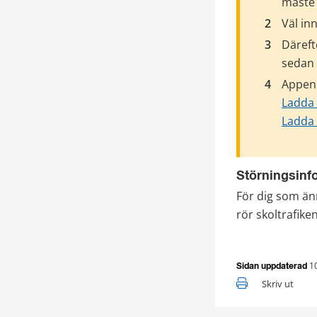
måste 
Väl in
Däreft
sedan 
Appen 
Ladda 
Ladda 
Störningsinf
För dig som änn
rör skoltrafiken
10
Sidan uppdaterad
Skriv ut