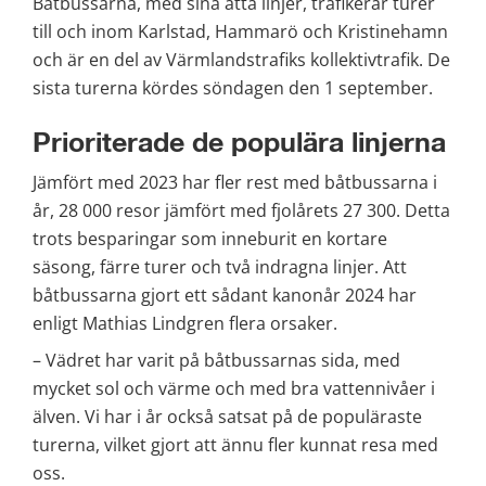
Båtbussarna, med sina åtta linjer, trafikerar turer 
till och inom Karlstad, Hammarö och Kristinehamn 
och är en del av Värmlandstrafiks kollektivtrafik. De 
sista turerna kördes söndagen den 1 september.
Prioriterade de populära linjerna
Jämfört med 2023 har fler rest med båtbussarna i 
år, 28 000 resor jämfört med fjolårets 27 300. Detta 
trots besparingar som inneburit en kortare 
säsong, färre turer och två indragna linjer. Att 
båtbussarna gjort ett sådant kanonår 2024 har 
enligt Mathias Lindgren flera orsaker.
– Vädret har varit på båtbussarnas sida, med 
mycket sol och värme och med bra vattennivåer i 
älven. Vi har i år också satsat på de populäraste 
turerna, vilket gjort att ännu fler kunnat resa med 
oss.