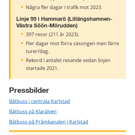
Några fler dagar i trafik mot 2023.
Linje 99 i Hammarö (Lillängshamnen-
Västra Söön-Mörudden)
397 resor (211 år 2023).
Fler dagar mot förra säsongen men färre 
turer/dag.
Rekord i antalet resande sedan linjen 
startade 2021.
Pressbilder
jpg, 2 MB.
Båtbuss i centrala Karlstad
jpg, 2 MB.
Båtbuss på Klarälven
jpg, 2 MB.
Båtbuss på Pråmkanalen i Karlstad