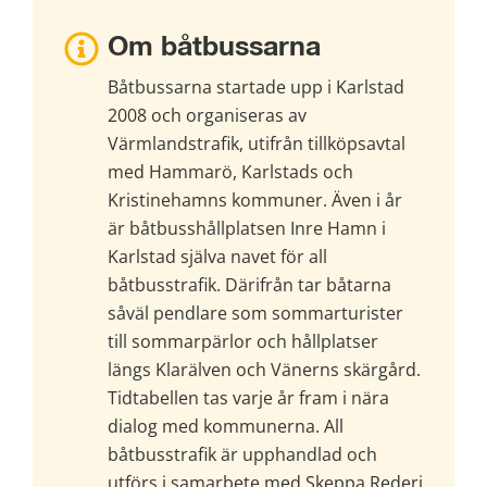
Om båtbussarna
Båtbussarna startade upp i Karlstad 
2008 och organiseras av 
Värmlandstrafik, utifrån tillköpsavtal 
med Hammarö, Karlstads och 
Kristinehamns kommuner. Även i år 
är båtbusshållplatsen Inre Hamn i 
Karlstad själva navet för all 
båtbusstrafik. Därifrån tar båtarna 
såväl pendlare som sommarturister 
till sommarpärlor och hållplatser 
längs Klarälven och Vänerns skärgård. 
Tidtabellen tas varje år fram i nära 
dialog med kommunerna. All 
båtbusstrafik är upphandlad och 
utförs i samarbete med Skeppa Rederi 